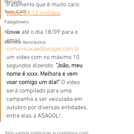
Mercado
tratamento que é muito caro: 
Teste ICAO
quase R$ 12 milhões
.
Fadigômetro
Envie até o dia 18/09 para o 
Notícias
email 
Memória Aeronáutica
comunicacao@asagol.com.br
um vídeo com no máximo 10 
segundos dizendo: 
"João, meu 
nome é xxxx. Melhora e vem 
voar comigo um dia!”
 O vídeo 
será compilado para uma 
campanha a ser veiculada em 
outubro por diversas entidades, 
entre elas a ASAGOL!
Nós vamos participar, e contamos com 