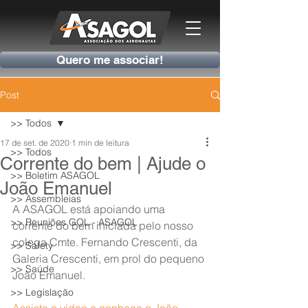
Quero me associar!
Post
>> Todos
17 de set. de 2020
1 min de leitura
>> Todos
Corrente do bem | Ajude o
>> Boletim ASAGOL
João Emanuel
>> Assembleias
A ASAGOL está apoiando uma 
>> Reuniões GOL - ASAGOL
corrente do bem iniciada pelo nosso 
colega Cmte. Fernando Crescenti, da 
>> Safety
Galeria Crescenti, em prol do pequeno 
>> Saúde
João Emanuel.
>> Legislação