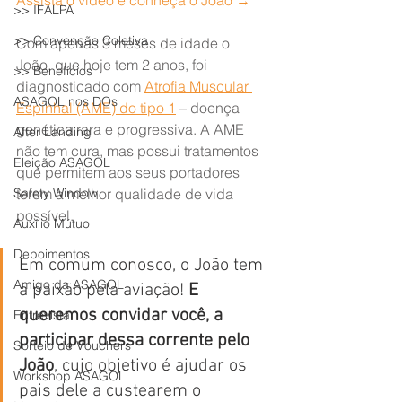
Assista o vídeo e conheça o João →
>> IFALPA
>> Convenção Coletiva
Com apenas 3 meses de idade o 
João, que hoje tem 2 anos, foi 
>> Benefícios
diagnosticado com 
Atrofia Muscular 
ASAGOL nos DOs
Espinhal (AME) do tipo 1
 – doença 
genética rara e progressiva. A AME 
After Landing
não tem cura, mas possui tratamentos 
Eleição ASAGOL
que permitem aos seus portadores 
Safety Window
terem a melhor qualidade de vida 
possível.
Auxílio Mútuo
Depoimentos
Em comum conosco, o João tem 
Amigo da ASAGOL
a paixão pela aviação! 
E 
queremos convidar você, a 
Entrevista
participar dessa corrente pelo 
Sorteio de Vouchers
João
, cujo objetivo é ajudar os 
Workshop ASAGOL
pais dele a custearem o 