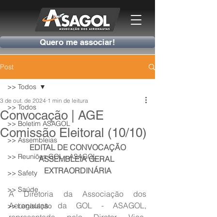
Quero me associar!
Post
>> Todos
3 de out. de 2024
1 min de leitura
>> Todos
Convocação | AGE
>> Boletim ASAGOL
Comissão Eleitoral (10/10)
>> Assembleias
EDITAL DE CONVOCAÇÃO
>> Reuniões GOL - ASAGOL
ASSEMBLEIA GERAL 
EXTRAORDINÁRIA
>> Safety
>> Saúde
A Diretoria da Associação dos 
Aeronautas da GOL - ASAGOL, 
>> Legislação