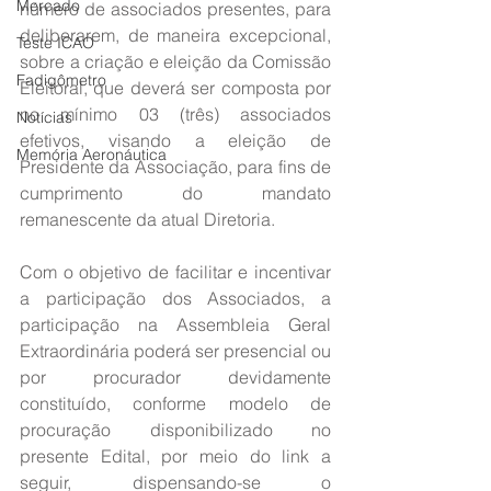
Mercado
número de associados presentes, para 
deliberarem, de maneira excepcional, 
Teste ICAO
sobre a criação e eleição da Comissão 
Fadigômetro
Eleitoral, que deverá ser composta por 
no mínimo 03 (três) associados 
Notícias
efetivos, visando a eleição de 
Memória Aeronáutica
Presidente da Associação, para fins de 
cumprimento do mandato 
remanescente da atual Diretoria.
Com o objetivo de facilitar e incentivar 
a participação dos Associados, a 
participação na Assembleia Geral 
Extraordinária poderá ser presencial ou 
por procurador devidamente 
constituído, conforme modelo de 
procuração disponibilizado no 
presente Edital, por meio do link a 
seguir, dispensando-se o 