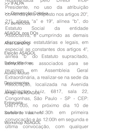
representada pelo Diretor Vice-
>> IFALPA
Presidente, no uso da atribuição 
>> Convenção Coletiva
conferida pelo disposto nos artigos 20º, 
21º, alínea “a” e 19º, alínea “b”, do 
>> Benefícios
Estatuto Social da entidade 
ASAGOL nos DOs
Associativa, e cumprindo as demais 
disposições estatutárias e legais, em 
After Landing
especial as constantes dos artigos 4º, 
Eleição ASAGOL
alínea “b” do Estatuto supracitado, 
Safety Window
convoca os associados para se 
reunirem em Assembleia Geral 
Auxílio Mútuo
Extraordinária, a realizar-se na sede da 
Depoimentos
Associação, localizada na Avenida 
Washington Luiz, 6817, sala 22, 
Amigo da ASAGOL
Congonhas, São Paulo - SP - CEP: 
Entrevista
04617-005, no próximo dia 10 de 
outubro, às 11:30h em primeira 
Sorteio de Vouchers
convocação e às 12:00h em segunda e 
Workshop ASAGOL
última convocação, com qualquer 