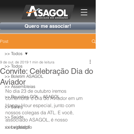
Quero me associar!
Post
>> Todos
9 de out. de 2019
1 min de leitura
>> Todos
Convite: Celebração Dia do
>> Boletim ASAGOL
Aviador
>> Assembleias
No dia 23 de outubro iremos 
>> Reuniões GOL - ASAGOL
comemorar o Dia do Aviador em um 
Happy Hour especial, junto com 
>> Safety
nossos colegas da ATL. E você, 
>> Saúde
associado ASAGOL, é nosso 
convidado!
>> Legislação