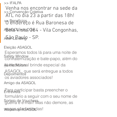
>> IFALPA
Venha nos encontrar na sede da 
>> Convenção Coletiva
ATL no dia 23 a partir das 18h! 
>> Benefícios
O endereço é Rua Baronesa de 
ASAGOL nos DOs
Bela Vista, 384 - Vila Congonhas, 
São Paulo - SP.
After Landing
Eleição ASAGOL
Esperamos todos lá para uma noite de 
Safety Window
confraternização e bate-papo, além do 
já tradicional brinde especial da 
Auxílio Mútuo
ASAGOL, que será entregue a todos 
Depoimentos
os aviadores associados!
Amigo da ASAGOL
Para participar basta preencher o 
Entrevista
formulário a seguir com o seu nome de 
Sorteio de Vouchers
guerra e e-mail! Mas não demore, as 
vagas são limitadas!
Workshop ASAGOL