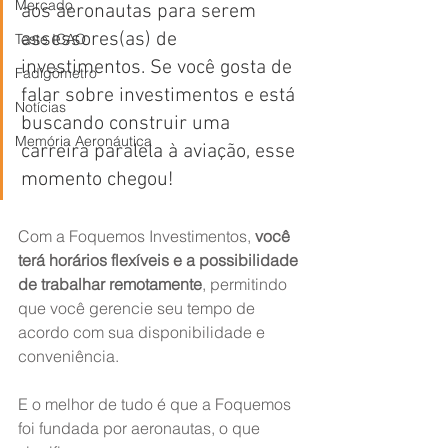
Mercado
aos aeronautas para serem 
assessores(as) de 
Teste ICAO
investimentos. Se você gosta de 
Fadigômetro
falar sobre investimentos e está 
Notícias
buscando construir uma 
Memória Aeronáutica
carreira paralela à aviação, esse 
momento chegou!
Com a Foquemos Investimentos, 
você 
terá horários flexíveis e a possibilidade 
de trabalhar remotamente
, permitindo 
que você gerencie seu tempo de 
acordo com sua disponibilidade e 
conveniência. 
E o melhor de tudo é que a Foquemos 
foi fundada por aeronautas, o que 