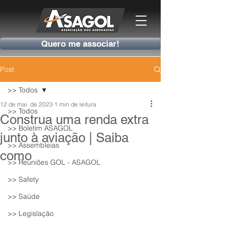
Quero me associar!
Post
>> Todos
12 de mai. de 2023
1 min de leitura
>> Todos
Construa uma renda extra
>> Boletim ASAGOL
junto à aviação | Saiba
>> Assembleias
como
>> Reuniões GOL - ASAGOL
>> Safety
>> Saúde
>> Legislação