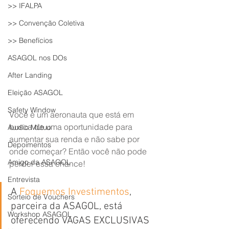
>> IFALPA
>> Convenção Coletiva
>> Benefícios
ASAGOL nos DOs
After Landing
Eleição ASAGOL
Safety Window
Você é um aeronauta que está em 
busca de uma oportunidade para 
Auxílio Mútuo
aumentar sua renda e não sabe por 
Depoimentos
onde começar? Então você não pode 
Amigo da ASAGOL
perder essa chance! 
Entrevista
A 
Foquemos Investimentos
, 
Sorteio de Vouchers
parceira da ASAGOL, está 
Workshop ASAGOL
oferecendo VAGAS EXCLUSIVAS 