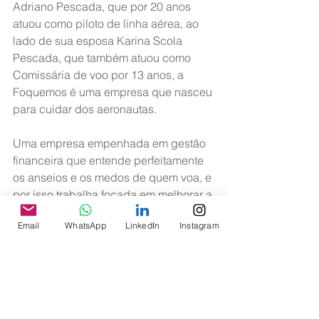
Adriano Pescada, que por 20 anos 
atuou como piloto de linha aérea, ao 
lado de sua esposa Karina Scola 
Pescada, que também atuou como 
Comissária de voo por 13 anos, a 
Foquemos é uma empresa que nasceu 
para cuidar dos aeronautas.
Uma empresa empenhada em gestão 
financeira que entende perfeitamente 
os anseios e os medos de quem voa, e 
por isso trabalha focada em melhorar a 
vida dos aeronautas, tornando-a mais 
Email
WhatsApp
LinkedIn
Instagram
próspera para impulsioná-los a 
alçar voos maiores.