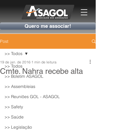
Quero me associar!
Post
>> Todos
19 de jan. de 2016
1 min de leitura
>> Todos
Cmte. Nahra recebe alta
>> Boletim ASAGOL
>> Assembleias
>> Reuniões GOL - ASAGOL
>> Safety
>> Saúde
>> Legislação