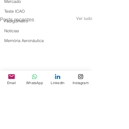
Mercado
Teste ICAO
Ver tudo
Posts recentes
Fadigômetro
Notícias
Memória Aeronáutica
Email
WhatsApp
LinkedIn
Instagram
Comentários