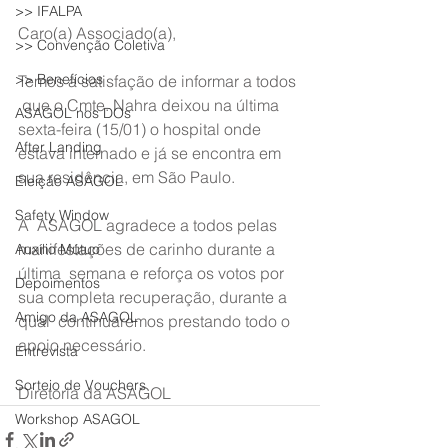
>> IFALPA
Caro(a) Associado(a),
>> Convenção Coletiva
>> Benefícios
Temos a satisfação de informar a todos 
 que o Cmte. Nahra deixou na última 
ASAGOL nos DOs
sexta-feira (15/01) o hospital onde  
After Landing
estava internado e já se encontra em 
sua residência, em São Paulo.
Eleição ASAGOL
Safety Window
A  ASAGOL agradece a todos pelas 
manifestações de carinho durante a 
Auxílio Mútuo
última  semana e reforça os votos por 
Depoimentos
sua completa recuperação, durante a 
Amigo da ASAGOL
qual  continuaremos prestando todo o 
apoio necessário.
Entrevista
Sorteio de Vouchers
Diretoria da ASAGOL
Workshop ASAGOL