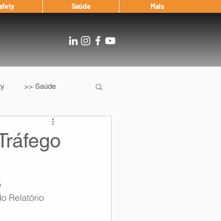
afety
Saúde
Mais
ty
>> Saúde
Os
After Landing
Tráfego
Entrevista
 
o Relatório 
Notícias