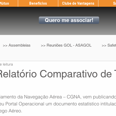
 Mútuo
Benefícios
Clube de Vantagens
S
Quero me associar!
>> Assembleias
>> Reuniões GOL - ASAGOL
>> Safe
e leitura
>> Convenção Coletiva
>> Benefícios
ASAGOL nos D
elatório Comparativo de 
ndow
Auxílio Mútuo
Depoimentos
Amigo da ASAGOL
iamento da Navegação Aérea – CGNA, vem publicando
 Portal Operacional um documento estatístico intitulad
op ASAGOL
Mercado
Teste ICAO
Fadigômetro
ego Aéreo. 