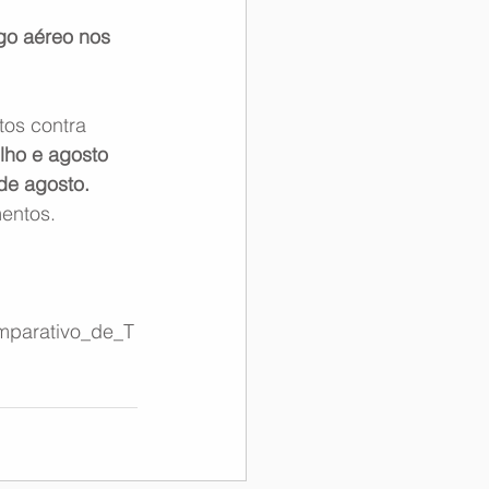
go aéreo nos 
os contra 
lho e agosto 
de agosto. 
entos.
Comparativo_de_T