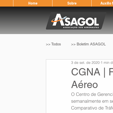
Home
Sobre
Auxílio
>> Todos
>> Boletim ASAGOL
3 de set. de 2020
1 min d
>> Legislação
>> IFALPA
CGNA | R
Aéreo
Eleição ASAGOL
Safety Wi
O Centro de Gerenc
semanalmente em seu
Sorteio de Vouchers
Worksh
Comparativo de Tráf