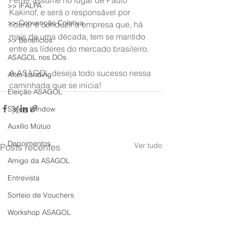
Ferrer assume no lugar de Paulo 
>> IFALPA
Kakinof, e será o responsável por 
>> Convenção Coletiva
liderar e conduzir a empresa que, há 
mais de uma década, tem se mantido 
>> Benefícios
entre as líderes do mercado brasileiro.
ASAGOL nos DOs
A ASAGOL deseja todo sucesso nessa 
After Landing
caminhada que se inicia!
Eleição ASAGOL
Safety Window
Auxílio Mútuo
Depoimentos
Ver tudo
Posts recentes
Amigo da ASAGOL
Entrevista
Sorteio de Vouchers
Workshop ASAGOL