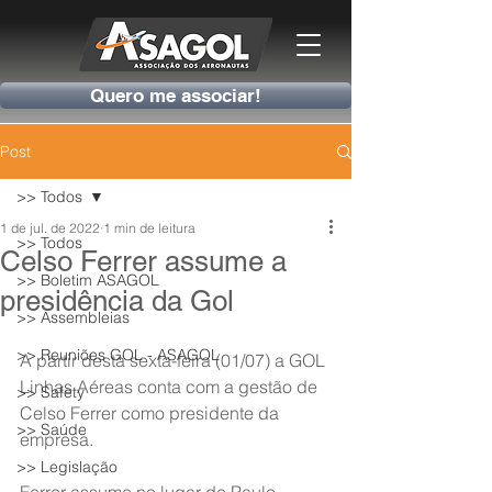
Quero me associar!
Post
>> Todos
1 de jul. de 2022
1 min de leitura
>> Todos
Celso Ferrer assume a
>> Boletim ASAGOL
presidência da Gol
>> Assembleias
>> Reuniões GOL - ASAGOL
A partir desta sexta-feira (01/07) a GOL 
Linhas Aéreas conta com a gestão de 
>> Safety
Celso Ferrer como presidente da 
>> Saúde
empresa.
>> Legislação