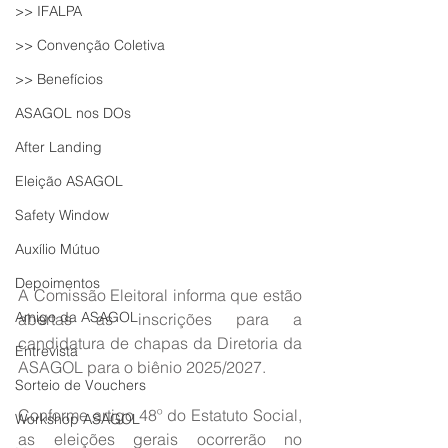
>> IFALPA
>> Convenção Coletiva
>> Benefícios
ASAGOL nos DOs
After Landing
Eleição ASAGOL
Safety Window
Auxílio Mútuo
Depoimentos
A Comissão Eleitoral informa que estão 
Amigo da ASAGOL
abertas as inscrições para a 
candidatura de chapas da Diretoria da 
Entrevista
ASAGOL para o biênio 2025/2027.
Sorteio de Vouchers
Conforme artigo 48º do Estatuto Social, 
Workshop ASAGOL
as eleições gerais ocorrerão no 