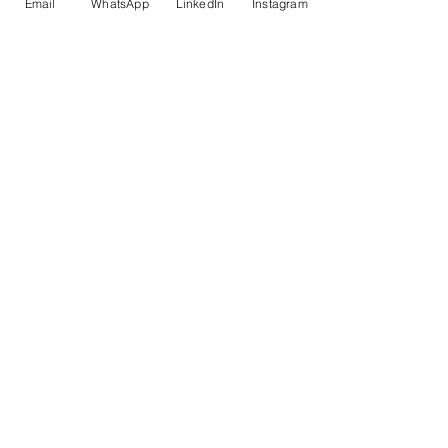
Email
WhatsApp
LinkedIn
Instagram
Ver tudo
Posts recentes
Comentários