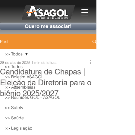
Quero me associar!
Post
>> Todos
28 de abr. de 2025
1 min de leitura
>> Todos
Candidatura de Chapas |
>> Boletim ASAGOL
Eleição da Diretoria para o
>> Assembleias
biênio 2025/2027
>> Reuniões GOL - ASAGOL
>> Safety
>> Saúde
>> Legislação