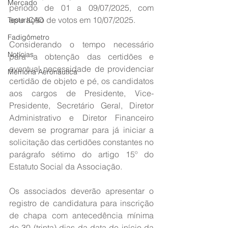
Mercado
período de 01 a 09/07/2025, com 
apuração de votos em 10/07/2025.
Teste ICAO
Fadigômetro
Considerando o tempo necessário 
Notícias
para a obtenção das certidões e 
eventual necessidade de providenciar 
Memória Aeronáutica
certidão de objeto e pé, os candidatos 
aos cargos de Presidente, Vice-
Presidente, Secretário Geral, Diretor 
Administrativo e Diretor Financeiro 
devem se programar para já iniciar a 
solicitação das certidões constantes no 
parágrafo sétimo do artigo 15º do 
Estatuto Social da Associação.
Os associados deverão apresentar o 
registro de candidatura para inscrição 
de chapa com antecedência mínima 
de 30 (trinta) dias da data de início da 