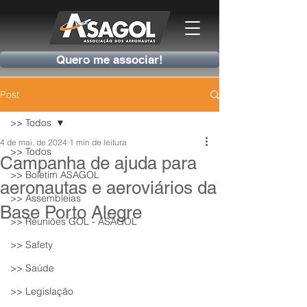
Quero me associar!
Post
>> Todos
4 de mai. de 2024
1 min de leitura
>> Todos
Campanha de ajuda para
>> Boletim ASAGOL
aeronautas e aeroviários da
>> Assembleias
Base Porto Alegre
>> Reuniões GOL - ASAGOL
>> Safety
>> Saúde
>> Legislação