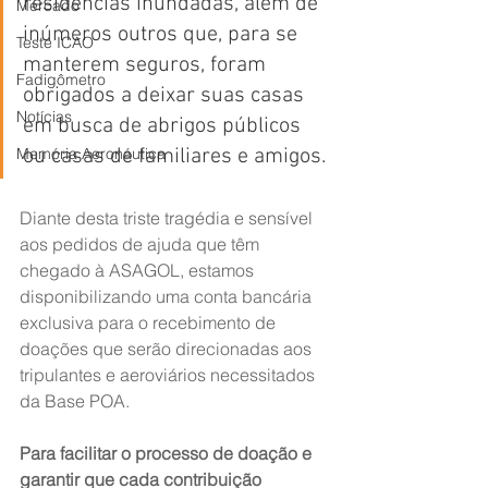
residências inundadas, além de 
Mercado
inúmeros outros que, para se 
Teste ICAO
manterem seguros, foram 
Fadigômetro
obrigados a deixar suas casas 
Notícias
em busca de abrigos públicos 
Memória Aeronáutica
ou casas de familiares e amigos.
Diante desta triste tragédia e sensível 
aos pedidos de ajuda que têm 
chegado à ASAGOL, estamos 
disponibilizando uma conta bancária 
exclusiva para o recebimento de 
doações que serão direcionadas aos 
tripulantes e aeroviários necessitados 
da Base POA.
Para facilitar o processo de doação e 
garantir que cada contribuição 