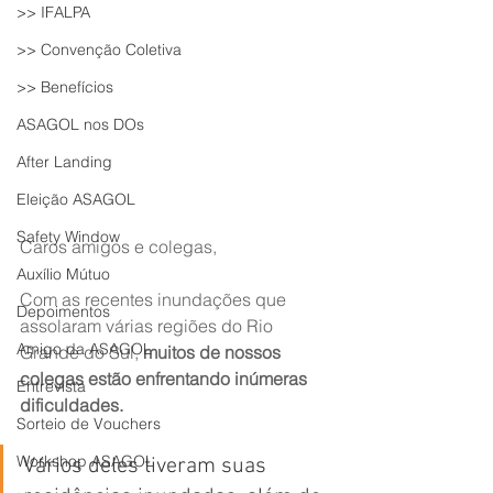
>> IFALPA
>> Convenção Coletiva
>> Benefícios
ASAGOL nos DOs
After Landing
Eleição ASAGOL
Safety Window
Caros amigos e colegas,
Auxílio Mútuo
Com as recentes inundações que 
Depoimentos
assolaram várias regiões do Rio 
Amigo da ASAGOL
Grande do Sul, 
muitos de nossos 
colegas estão enfrentando inúmeras 
Entrevista
dificuldades.
Sorteio de Vouchers
Workshop ASAGOL
Vários deles tiveram suas 