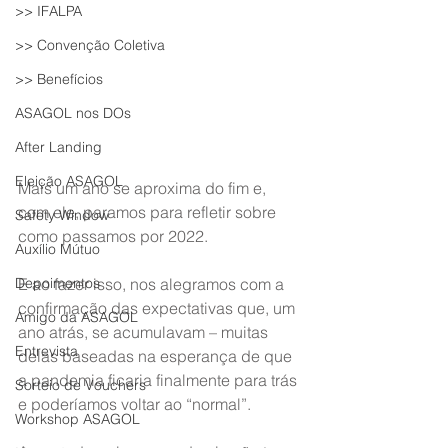
>> IFALPA
>> Convenção Coletiva
>> Benefícios
ASAGOL nos DOs
After Landing
Eleição ASAGOL
Mais um ano se aproxima do fim e, 
com ele, paramos para refletir sobre 
Safety Window
como passamos por 2022.
Auxílio Mútuo
Depoimentos
E ao fazer isso, nos alegramos com a 
confirmação das expectativas que, um 
Amigo da ASAGOL
ano atrás, se acumulavam – muitas 
Entrevista
delas baseadas na esperança de que 
a pandemia ficaria finalmente para trás 
Sorteio de Vouchers
e poderíamos voltar ao “normal”.
Workshop ASAGOL