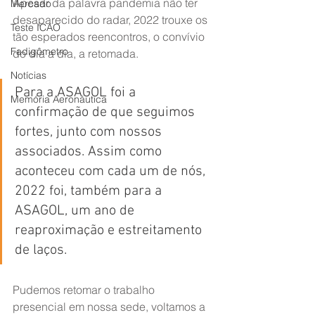
Apesar da palavra pandemia não ter 
Mercado
desaparecido do radar, 2022 trouxe os 
Teste ICAO
tão esperados reencontros, o convívio 
Fadigômetro
do dia a dia, a retomada.
Notícias
Para a ASAGOL foi a 
Memória Aeronáutica
confirmação de que seguimos 
fortes, junto com nossos 
associados. Assim como 
aconteceu com cada um de nós, 
2022 foi, também para a 
ASAGOL, um ano de 
reaproximação e estreitamento 
de laços.
Pudemos retomar o trabalho 
presencial em nossa sede, voltamos a 