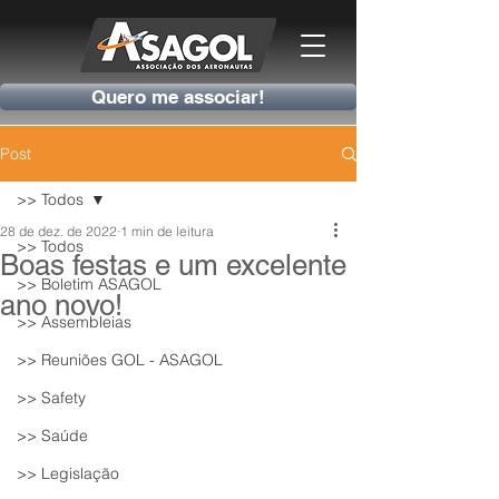
Quero me associar!
Post
>> Todos
28 de dez. de 2022
1 min de leitura
>> Todos
Boas festas e um excelente
>> Boletim ASAGOL
ano novo!
>> Assembleias
>> Reuniões GOL - ASAGOL
>> Safety
>> Saúde
>> Legislação