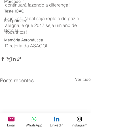
Mercado
continuará fazendo a diferença!
Teste ICAO
Que este Natal seja repleto de paz e 
Fadigômetro
alegria, e que 2017 seja um ano de 
Notícias
voos altos!
Memória Aeronáutica
Diretoria da ASAGOL
Ver tudo
Posts recentes
Email
WhatsApp
LinkedIn
Instagram