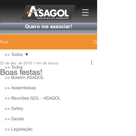
Quero me associar!
Post
>> Todos
22 de dez. de 2016
1 min de leitura
>> Todos
Boas festas!
>> Boletim ASAGOL
>> Assembleias
>> Reuniões GOL - ASAGOL
>> Safety
>> Saúde
>> Legislação