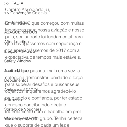
>> IFALPA
Caro(a) Associado(a),
>> Convenção Coletiva
>> Benefícios
Em um 2016 que começou com muitas 
incertezas para nossa aviação e nosso 
ASAGOL nos DOs
país, seu suporte foi fundamental para 
After Landing
que navegássemos com segurança e 
nos aproximássemos de 2017 com a 
Eleição ASAGOL
expectativa de tempos mais estáveis.
Safety Window
No ano que passou, mais uma vez, a 
Auxílio Mútuo
categoria demonstrou unidade e força 
Depoimentos
para superar desafios e buscar seus 
Amigo da ASAGOL
objetivos, e queremos agradecê-lo 
pelo apoio e confiança, por ter estado 
Entrevista
conosco contribuindo direta e 
Sorteio de Vouchers
indiretamente com o trabalho em prol 
do bem-estar do grupo. Tenha certeza 
Workshop ASAGOL
que o suporte de cada um fez e 