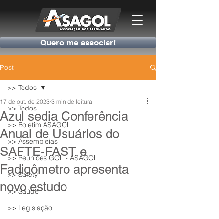
Quero me associar!
Post
>> Todos
17 de out. de 2023
3 min de leitura
>> Todos
Azul sedia Conferência
>> Boletim ASAGOL
Anual de Usuários do
>> Assembleias
SAFTE-FAST e
>> Reuniões GOL - ASAGOL
Fadigômetro apresenta
>> Safety
novo estudo
>> Saúde
>> Legislação