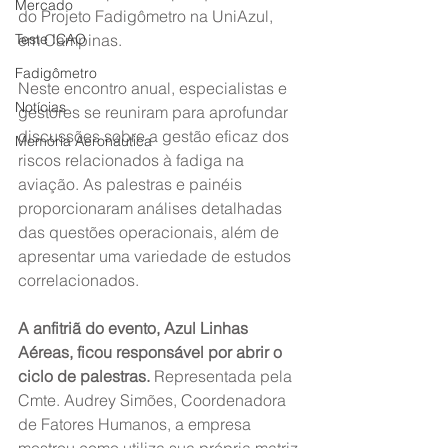
Mercado
do Projeto Fadigômetro na UniAzul, 
Teste ICAO
em Campinas.
Fadigômetro
Neste encontro anual, especialistas e 
Notícias
gestores se reuniram para aprofundar 
discussões sobre a gestão eficaz dos 
Memória Aeronáutica
riscos relacionados à fadiga na 
aviação. As palestras e painéis 
proporcionaram análises detalhadas 
das questões operacionais, além de 
apresentar uma variedade de estudos 
correlacionados.
A anfitriã do evento, Azul Linhas 
Aéreas, ficou responsável por abrir o 
ciclo de palestras. 
Representada pela 
Cmte. Audrey Simões, Coordenadora 
de Fatores Humanos, a empresa 