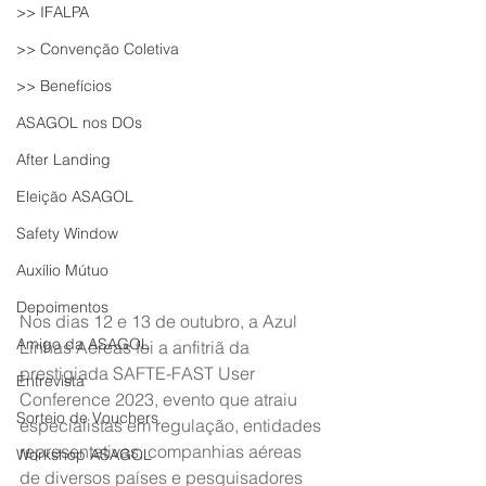
>> IFALPA
>> Convenção Coletiva
>> Benefícios
ASAGOL nos DOs
After Landing
Eleição ASAGOL
Safety Window
Auxílio Mútuo
Depoimentos
Nos dias 12 e 13 de outubro, a Azul 
Amigo da ASAGOL
Linhas Aéreas foi a anfitriã da 
prestigiada SAFTE-FAST User 
Entrevista
Conference 2023, evento que atraiu 
Sorteio de Vouchers
especialistas em regulação, entidades 
representativas, companhias aéreas 
Workshop ASAGOL
de diversos países e pesquisadores 