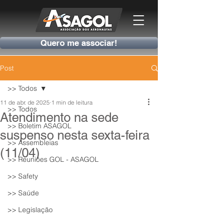
Quero me associar!
Post
>> Todos
11 de abr. de 2025
1 min de leitura
>> Todos
Atendimento na sede
>> Boletim ASAGOL
suspenso nesta sexta-feira
>> Assembleias
(11/04)
>> Reuniões GOL - ASAGOL
>> Safety
>> Saúde
>> Legislação