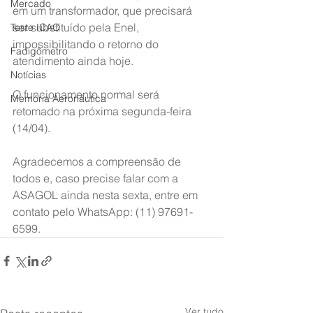
Mercado
em um transformador, que precisará 
ser substituído pela Enel, 
Teste ICAO
impossibilitando o retorno do 
Fadigômetro
atendimento ainda hoje.
Notícias
O funcionamento normal será 
Memória Aeronáutica
retomado na próxima segunda-feira 
(14/04). 
Agradecemos a compreensão de 
todos e, caso precise falar com a 
ASAGOL ainda nesta sexta, entre em 
contato pelo WhatsApp: (11) 97691-
6599.
Ver tudo