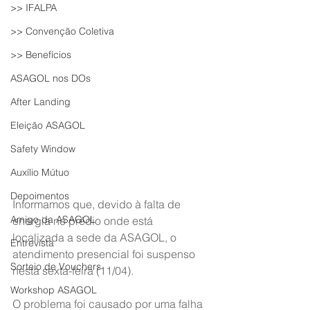
>> IFALPA
>> Convenção Coletiva
>> Benefícios
ASAGOL nos DOs
After Landing
Eleição ASAGOL
Safety Window
Auxílio Mútuo
Depoimentos
Informamos que, devido à falta de 
Amigo da ASAGOL
energia no prédio onde está 
localizada a sede da ASAGOL, o 
Entrevista
atendimento presencial foi suspenso 
Sorteio de Vouchers
nesta sexta-feira (11/04).
Workshop ASAGOL
O problema foi causado por uma falha 