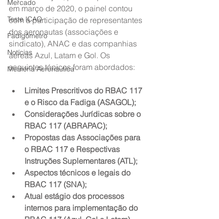
Mercado
em março de 2020, o painel contou 
Teste ICAO
com a participação de representantes 
dos aeronautas (associações e 
Fadigômetro
sindicato), ANAC e das companhias 
Notícias
aéreas Azul, Latam e Gol. Os 
seguintes tópicos foram abordados:
Memória Aeronáutica
Limites Prescritivos do RBAC 117 
e o Risco da Fadiga (ASAGOL);
Considerações Jurídicas sobre o 
RBAC 117 (ABRAPAC);
Propostas das Associações para 
o RBAC 117 e Respectivas 
Instruções Suplementares (ATL);
Aspectos técnicos e legais do 
RBAC 117 (SNA);
Atual estágio dos processos 
internos para implementação do 