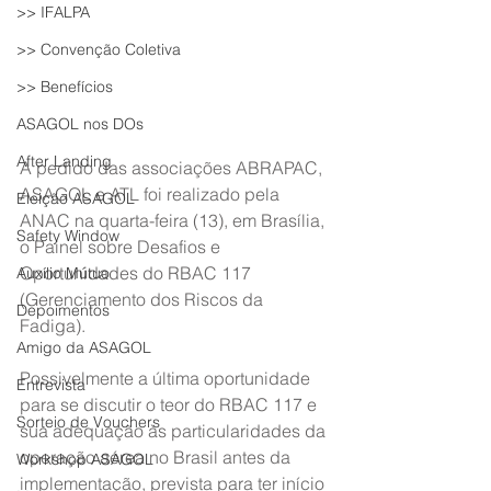
>> IFALPA
>> Convenção Coletiva
>> Benefícios
ASAGOL nos DOs
After Landing
A pedido das associações ABRAPAC, 
ASAGOL e ATL foi realizado pela 
Eleição ASAGOL
ANAC na quarta-feira (13), em Brasília, 
Safety Window
o Painel sobre Desafios e 
Oportunidades do RBAC 117 
Auxílio Mútuo
(Gerenciamento dos Riscos da 
Depoimentos
Fadiga).
Amigo da ASAGOL
Possivelmente a última oportunidade 
Entrevista
para se discutir o teor do RBAC 117 e 
Sorteio de Vouchers
sua adequação às particularidades da 
operação aérea no Brasil antes da 
Workshop ASAGOL
implementação, prevista para ter início 