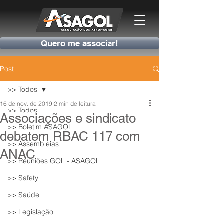
Quero me associar!
Post
>> Todos
16 de nov. de 2019
2 min de leitura
>> Todos
Associações e sindicato
>> Boletim ASAGOL
debatem RBAC 117 com
>> Assembleias
ANAC
>> Reuniões GOL - ASAGOL
>> Safety
>> Saúde
>> Legislação