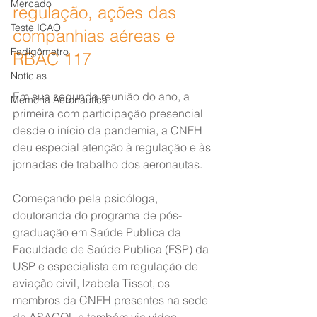
Mercado
regulação, ações das 
Teste ICAO
companhias aéreas e 
Fadigômetro
RBAC 117
Notícias
Em sua segunda reunião do ano, a 
Memória Aeronáutica
primeira com participação presencial 
desde o início da pandemia, a CNFH 
deu especial atenção à regulação e às 
jornadas de trabalho dos aeronautas.
Começando pela psicóloga, 
doutoranda do programa de pós-
graduação em Saúde Publica da 
Faculdade de Saúde Publica (FSP) da 
USP e especialista em regulação de 
aviação civil, Izabela Tissot, os 
membros da CNFH presentes na sede 