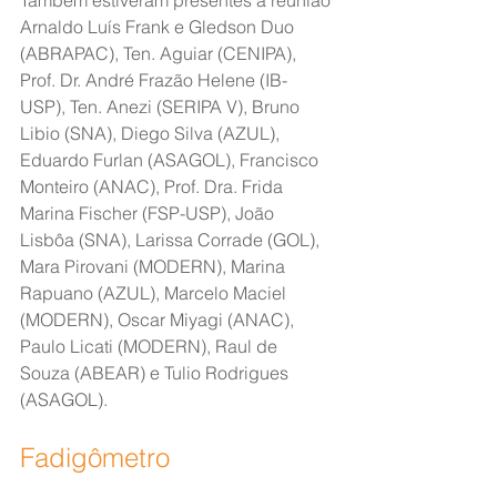
Também estiveram presentes à reunião 
Arnaldo Luís Frank e Gledson Duo 
(ABRAPAC), Ten. Aguiar (CENIPA), 
Prof. Dr. André Frazão Helene (IB-
USP), Ten. Anezi (SERIPA V), Bruno 
Libio (SNA), Diego Silva (AZUL), 
Eduardo Furlan (ASAGOL), Francisco 
Monteiro (ANAC), Prof. Dra. Frida 
Marina Fischer (FSP-USP), João 
Lisbôa (SNA), Larissa Corrade (GOL), 
Mara Pirovani (MODERN), Marina 
Rapuano (AZUL), Marcelo Maciel 
(MODERN), Oscar Miyagi (ANAC), 
Paulo Licati (MODERN), Raul de 
Souza (ABEAR) e Tulio Rodrigues 
(ASAGOL).
Fadigômetro