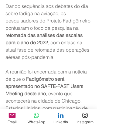
Dando sequência aos debates do dia 
sobre fadiga na aviação, os 
pesquisadores do Projeto Fadigômetro 
pontuaram o foco da pesquisa na 
retomada das análises das escalas 
para o ano de 2022
, com ênfase na 
atual fase de retomada das operações 
aéreas pós-pandemia.
A reunião foi encerrada com a notícia 
de que o 
Fadigômetro será 
apresentado no SAFTE-FAST Users 
Meeting deste ano
, evento que 
acontecerá na cidade de Chicago, 
Estados Unidos, com participação de 
diversas empresas aéreas, sindicatos 
Email
WhatsApp
LinkedIn
Instagram
e associações de todo o mundo, onde 
serão abordadas as recomendações 