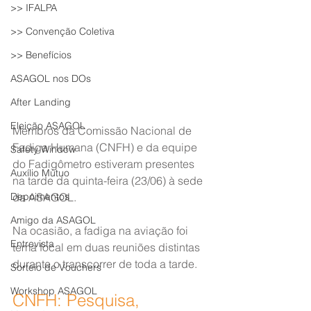
>> IFALPA
>> Convenção Coletiva
>> Benefícios
ASAGOL nos DOs
After Landing
Eleição ASAGOL
Membros da Comissão Nacional de 
Fadiga Humana (CNFH) e da equipe 
Safety Window
do Fadigômetro estiveram presentes 
Auxílio Mútuo
na tarde da quinta-feira (23/06) à sede 
Depoimentos
da ASAGOL.
Amigo da ASAGOL
Na ocasião, a fadiga na aviação foi 
Entrevista
tema focal em duas reuniões distintas 
durante o transcorrer de toda a tarde.
Sorteio de Vouchers
Workshop ASAGOL
CNFH: Pesquisa, 