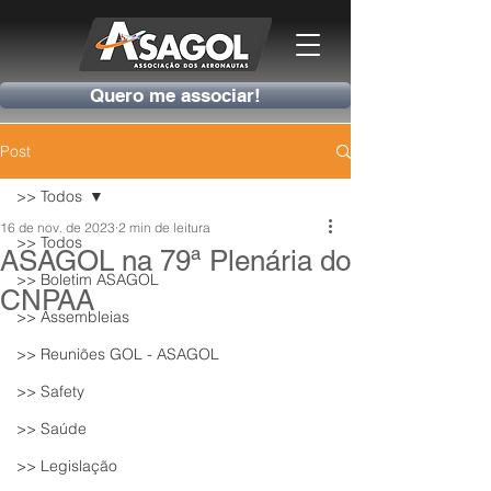
Quero me associar!
Post
>> Todos
16 de nov. de 2023
2 min de leitura
>> Todos
ASAGOL na 79ª Plenária do
>> Boletim ASAGOL
CNPAA
>> Assembleias
>> Reuniões GOL - ASAGOL
>> Safety
>> Saúde
>> Legislação