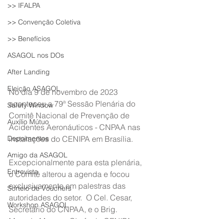
>> IFALPA
>> Convenção Coletiva
>> Benefícios
ASAGOL nos DOs
After Landing
Eleição ASAGOL
No dia 9 de novembro de 2023 
aconteceu a 79ª Sessão Plenária do 
Safety Window
Comitê Nacional de Prevenção de 
Auxílio Mútuo
Acidentes Aeronáuticos - CNPAA nas 
Depoimentos
instalações do CENIPA em Brasília.
Amigo da ASAGOL
Excepcionalmente para esta plenária, 
Entrevista
o Comitê alterou a agenda e focou 
exclusivamente em palestras das 
Sorteio de Vouchers
autoridades do setor.  O Cel. Cesar, 
Workshop ASAGOL
Secretário do CNPAA, e o Brig. 