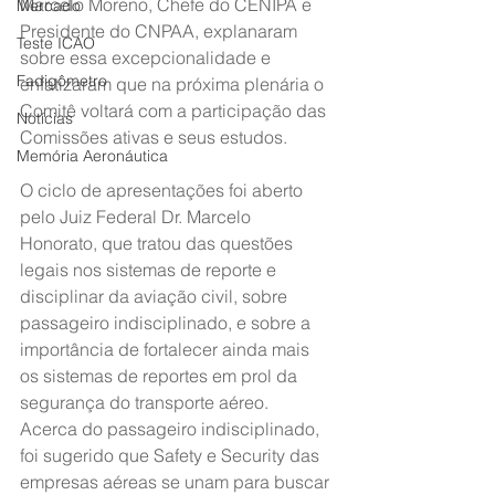
Marcelo Moreno, Chefe do CENIPA e 
Mercado
Presidente do CNPAA, explanaram 
Teste ICAO
sobre essa excepcionalidade e 
Fadigômetro
enfatizaram que na próxima plenária o 
Comitê voltará com a participação das 
Notícias
Comissões ativas e seus estudos.
Memória Aeronáutica
O ciclo de apresentações foi aberto 
pelo Juiz Federal Dr. Marcelo 
Honorato, que tratou das questões 
legais nos sistemas de reporte e 
disciplinar da aviação civil, sobre 
passageiro indisciplinado, e sobre a 
importância de fortalecer ainda mais 
os sistemas de reportes em prol da 
segurança do transporte aéreo. 
Acerca do passageiro indisciplinado, 
foi sugerido que Safety e Security das 
empresas aéreas se unam para buscar 