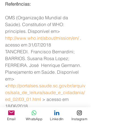
Referências:
OMS (Organização Mundial da 
Saúde). Constitution of WHO: 
principles. Disponível em> 
http://www.who.int/about/mission/en/
 . 
acesso em 31/07/2018
TANCREDI.  Francisco Bernardini; 
BARRIOS. Susana Rosa Lopez; 
FERREIRA. José  Henrique Germann. 
Planejamento em Saúde. Disponível 
em> 
<
http://portalses.saude.sc.gov.br/arquiv
os/sala_de_leitura/saude_e_cidadania/
ed_02/03_01.html
 > acesso em 
18/06/2018.
BATISTELA, Carlos. Abordagem 
Email
WhatsApp
LinkedIn
Instagram
Contemporânea do Conceito de 
Saúde. Disponível em> 