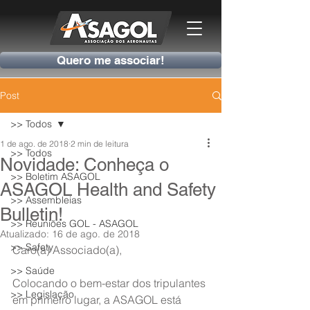
Quero me associar!
Post
>> Todos
1 de ago. de 2018
2 min de leitura
>> Todos
Novidade: Conheça o
>> Boletim ASAGOL
ASAGOL Health and Safety
>> Assembleias
Bulletin!
>> Reuniões GOL - ASAGOL
Atualizado:
16 de ago. de 2018
>> Safety
Caro(a) Associado(a),
>> Saúde
Colocando o bem-estar dos tripulantes 
>> Legislação
em primeiro lugar, a ASAGOL está 