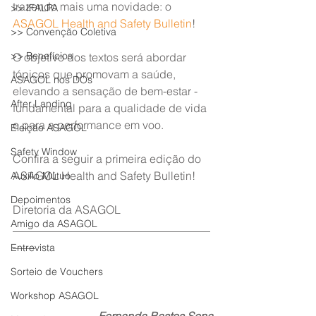
trazendo mais uma novidade: o 
>> IFALPA
ASAGOL Health and Safety Bulletin
!
>> Convenção Coletiva
>> Benefícios
O objetivo dos textos será abordar 
tópicos que promovam a saúde, 
ASAGOL nos DOs
elevando a sensação de bem-estar - 
After Landing
fundamental para a qualidade de vida 
e para a performance em voo.
Eleição ASAGOL
Safety Window
Confira a seguir a primeira edição do 
ASAGOL Health and Safety Bulletin!
Auxílio Mútuo
Depoimentos
Diretoria da ASAGOL
Amigo da ASAGOL
___________________________________
____
Entrevista
Sorteio de Vouchers
Workshop ASAGOL