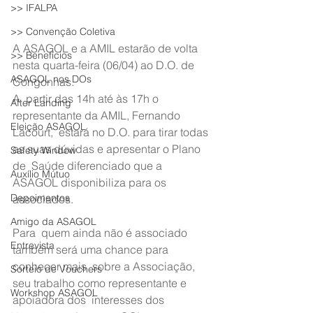
>> IFALPA
>> Convenção Coletiva
A ASAGOL e a AMIL estarão de volta 
>> Benefícios
nesta quarta-feira (06/04) ao D.O. de 
ASAGOL nos DOs
Congonhas.
A  partir das 14h até às 17h o 
After Landing
representante da AMIL, Fernando 
Eleição ASAGOL
Lacourt,  estará no D.O. para tirar todas 
as suas dúvidas e apresentar o Plano 
Safety Window
de  Saúde diferenciado que a 
Auxílio Mútuo
ASAGOL disponibiliza para os 
Depoimentos
associados.
Amigo da ASAGOL
Para  quem ainda não é associado 
Entrevista
também será uma chance para 
conhecer mais  sobre a Associação, 
Sorteio de Vouchers
seu trabalho como representante e 
Workshop ASAGOL
apoiadora dos  interesses dos 