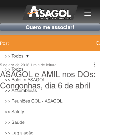
Quero me associar!
Post
>> Todos
5 de abr. de 2016
1 min de leitura
>> Todos
ASAGOL e AMIL nos DOs:
>> Boletim ASAGOL
Congonhas, dia 6 de abril
>> Assembleias
>> Reuniões GOL - ASAGOL
>> Safety
>> Saúde
>> Legislação