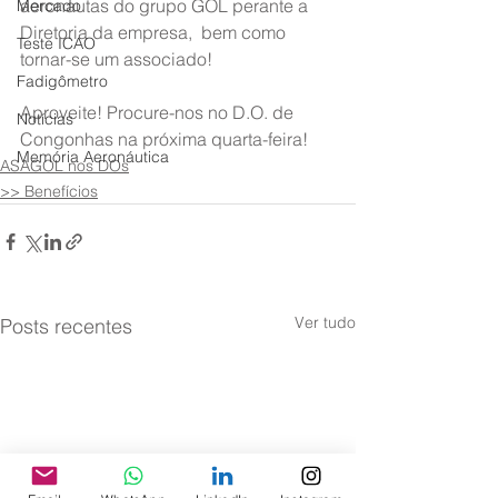
aeronautas do grupo GOL perante a 
Mercado
Diretoria da empresa,  bem como 
Teste ICAO
tornar-se um associado!
Fadigômetro
Aproveite! Procure-nos no D.O. de 
Notícias
Congonhas na próxima quarta-feira!
Memória Aeronáutica
ASAGOL nos DOs
>> Benefícios
Ver tudo
Posts recentes