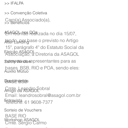
>> IFALPA
>> Convenção Coletiva
Caro(a) Associado(a),
>> Benefícios
ASAGOL nos DOs
Em reunião realizada no dia 15/07, 
tendo  por base o previsto no Artigo 
After Landing
15º, parágrafo 4º do Estatuto Social da  
Eleição ASAGOL
Associação, a Diretoria da ASAGOL 
nomeou os representantes para as 
Safety Window
bases  BSB, RIO e POA, sendo eles:
Auxílio Mútuo
Depoimentos
BASE BSB
Cmte. Leandro Sobral
Amigo da ASAGOL
Email: leandrosobral@asagol.com.br
Entrevista
Telefone: 61 9608-7377
Sorteio de Vouchers
BASE RIO
Workshop ASAGOL
Cmte. Sérgio Carmo