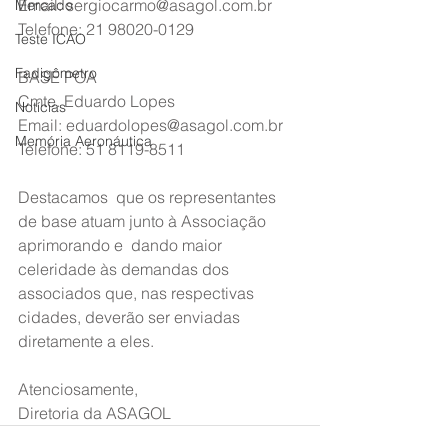
Email: sergiocarmo@asagol.com.br
Mercado
Telefone: 21 98020-0129
Teste ICAO
Fadigômetro
BASE POA
Cmte. Eduardo Lopes
Notícias
Email: eduardolopes@asagol.com.br
Memória Aeronáutica
Telefone: 51 8119-8511
Destacamos  que os representantes 
de base atuam junto à Associação 
aprimorando e  dando maior 
celeridade às demandas dos 
associados que, nas respectivas  
cidades, deverão ser enviadas 
diretamente a eles.
Atenciosamente,
Diretoria da ASAGOL