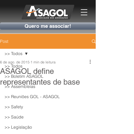
Quero me associar!
Post
>> Todos
6 de ago. de 2015
1 min de leitura
>> Todos
ASAGOL define
>> Boletim ASAGOL
representantes de base
>> Assembleias
>> Reuniões GOL - ASAGOL
>> Safety
>> Saúde
>> Legislação