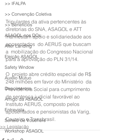
>> IFALPA
>> Convenção Coletiva
Tripulantes da ativa pertencentes às 
>> Benefícios
diretorias do SNA, ASAGOL e ATT  
ASAGOL nos DOs
manifestam apoio e solidariedade aos 
aposentados  do AERUS que buscam 
After Landing
a  mobilização do Congresso Nacional 
Eleição ASAGOL
para a aprovação do PLN 31/14.
Safety Window
O  projeto abre crédito especial de R$ 
Auxílio Mútuo
248 milhões em favor do Ministério  da 
Depoimentos
Previdência Social para cumprimento 
de sentença judicial favorável ao  
Amigo da ASAGOL
Instituto AERUS, composto pelos 
Entrevista
aposentados e pensionistas da Varig,  
Cruzeiro e Transbrasil.
Sorteio de Vouchers
>> Legislação
Workshop ASAGOL