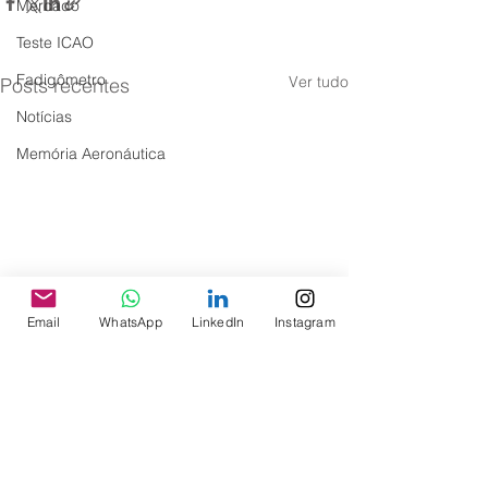
Mercado
Teste ICAO
Fadigômetro
Ver tudo
Posts recentes
Notícias
Memória Aeronáutica
Email
WhatsApp
LinkedIn
Instagram
Comentários