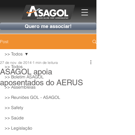
Quero me associar!
Post
>> Todos
27 de nov. de 2014
1 min de leitura
>> Todos
ASAGOL apoia
>> Boletim ASAGOL
aposentados do AERUS
>> Assembleias
>> Reuniões GOL - ASAGOL
>> Safety
>> Saúde
>> Legislação