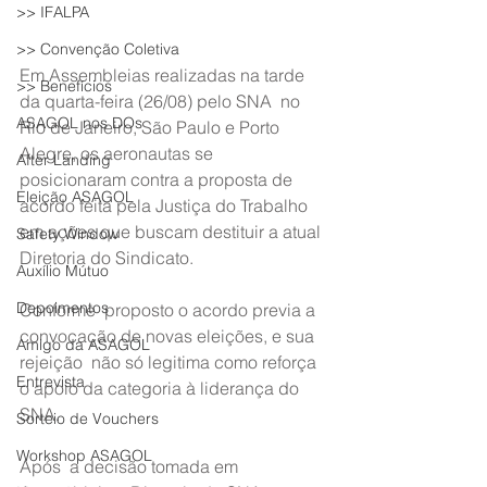
>> IFALPA
>> Convenção Coletiva
Em Assembleias realizadas na tarde 
>> Benefícios
da quarta-feira (26/08) pelo SNA  no 
ASAGOL nos DOs
Rio de Janeiro, São Paulo e Porto 
Alegre, os aeronautas se  
After Landing
posicionaram contra a proposta de 
Eleição ASAGOL
acordo feita pela Justiça do Trabalho  
em ações que buscam destituir a atual 
Safety Window
Diretoria do Sindicato.
Auxílio Mútuo
Depoimentos
Conforme  proposto o acordo previa a 
convocação de novas eleições, e sua 
Amigo da ASAGOL
rejeição  não só legitima como reforça 
Entrevista
o apoio da categoria à liderança do 
SNA.
Sorteio de Vouchers
Workshop ASAGOL
Após  a decisão tomada em 