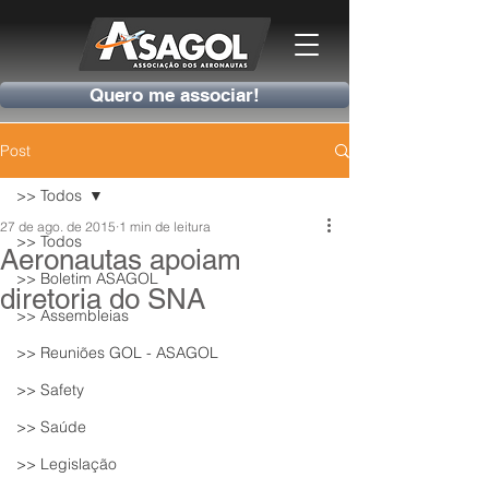
Quero me associar!
Post
>> Todos
27 de ago. de 2015
1 min de leitura
>> Todos
Aeronautas apoiam
>> Boletim ASAGOL
diretoria do SNA
>> Assembleias
>> Reuniões GOL - ASAGOL
>> Safety
>> Saúde
>> Legislação