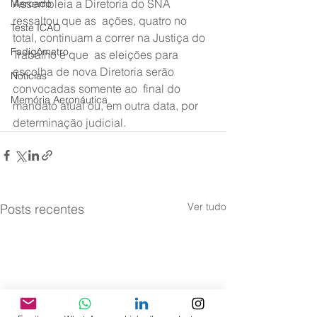
Assembleia a Diretoria do SNA 
Mercado
ressaltou que as  ações, quatro no 
Teste ICAO
total, continuam a correr na Justiça do 
Fadigômetro
Trabalho e que  as eleições para 
escolha de nova Diretoria serão 
Notícias
convocadas somente ao  final do 
Memória Aeronáutica
mandato atual ou, em outra data, por 
determinação judicial.
Ver tudo
Posts recentes