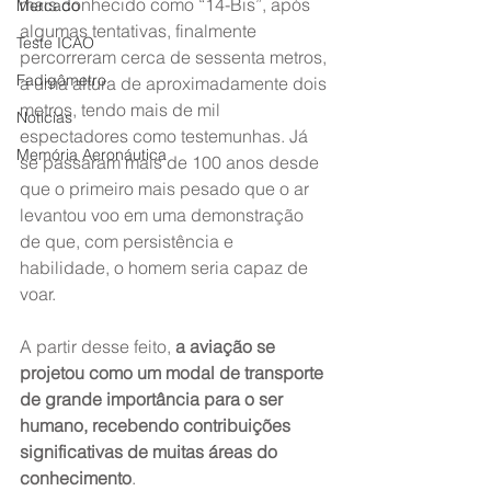
mais conhecido como “14-Bis”, após 
Mercado
algumas tentativas, finalmente 
Teste ICAO
percorreram cerca de sessenta metros, 
Fadigômetro
a uma altura de aproximadamente dois 
metros, tendo mais de mil 
Notícias
espectadores como testemunhas. Já 
Memória Aeronáutica
se passaram mais de 100 anos desde 
que o primeiro mais pesado que o ar 
levantou voo em uma demonstração 
de que, com persistência e 
habilidade, o homem seria capaz de 
voar.
A partir desse feito, 
a aviação se 
projetou como um modal de transporte 
de grande importância para o ser 
humano, recebendo contribuições 
significativas de muitas áreas do 
conhecimento
.