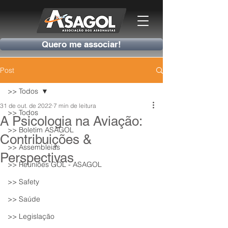
Quero me associar!
Post
>> Todos
31 de out. de 2022
7 min de leitura
>> Todos
A Psicologia na Aviação:
>> Boletim ASAGOL
Contribuições &
>> Assembleias
Perspectivas
>> Reuniões GOL - ASAGOL
>> Safety
>> Saúde
>> Legislação