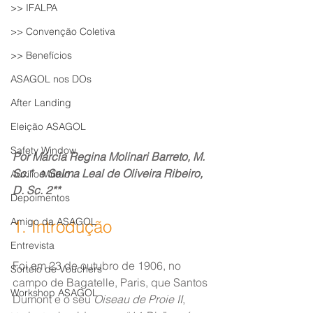
>> IFALPA
>> Convenção Coletiva
>> Benefícios
ASAGOL nos DOs
After Landing
Eleição ASAGOL
Safety Window
Por Márcia Regina Molinari Barreto, M. 
Sc.*  e Selma Leal de Oliveira Ribeiro, 
Auxílio Mútuo
D. Sc. 2**
Depoimentos
Amigo da ASAGOL
1. Introdução
Entrevista
Foi em 23 de outubro de 1906, no 
Sorteio de Vouchers
campo de Bagatelle, Paris, que Santos 
Workshop ASAGOL
Dumont e o seu 
Oiseau de Proie II
, 