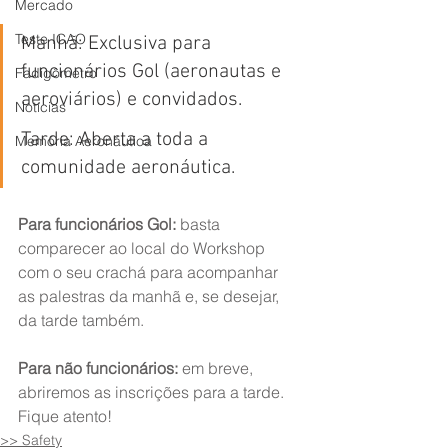
Mercado
Teste ICAO
Manhã: Exclusiva para 
funcionários Gol (aeronautas e 
Fadigômetro
aeroviários) e convidados.
Notícias
Tarde: Aberta a toda a 
Memória Aeronáutica
comunidade aeronáutica.
Para funcionários Gol:
 basta 
comparecer ao local do Workshop 
com o seu crachá para acompanhar 
as palestras da manhã e, se desejar, 
da tarde também.
Para não funcionários:
 em breve, 
abriremos as inscrições para a tarde. 
Fique atento!
>> Safety