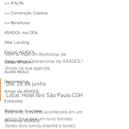
>> IFALPA
>> Convenção Coletiva
>> Benefícios
ASAGOL nos DOs
After Landing
Eleição ASAGOL
Vem aí mais um Workshop de 
Segurança Operacional da ASAGOL! 
Safety Window
Anote na sua agenda:
Auxílio Mútuo
Depoimentos
Dia: 26 de junho
Amigo da ASAGOL
Local: Hotel Íbis São Paulo CGH
Entrevista
Sorteio de Vouchers
Este ano, o evento acontecerá em um 
único dia e terá um novo formato. 
Workshop ASAGOL
Serão dois turnos (manhã e tarde):