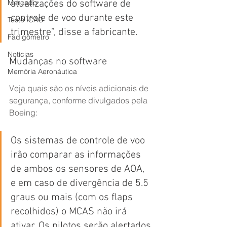
Mercado
atualizações do software de 
controle de voo durante este 
Teste ICAO
trimestre”, disse a fabricante.
Fadigômetro
Notícias
Mudanças no software
Memória Aeronáutica
Veja quais são os níveis adicionais de 
segurança, conforme divulgados pela 
Boeing:
Os sistemas de controle de voo 
irão comparar as informações 
de ambos os sensores de AOA, 
e em caso de divergência de 5.5 
graus ou mais (com os flaps 
recolhidos) o MCAS não irá 
ativar. Os pilotos serão alertados 