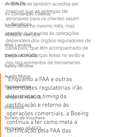
>> IFALPA
A fabricante também acredita ser 
possível que as entregas de 
>> Convenção Coletiva
aeronaves para os clientes sejam 
>> Benefícios
retomadas no mesmo mês, mas 
ressalta que a volta às operações 
ASAGOL nos DOs
dependerá dos órgãos reguladores de 
After Landing
cada país, que têm acompanhado de 
perto as mudanças feitas no avião e 
Eleição ASAGOL
nos requerimentos de treinamento.
Safety Window
Auxílio Mútuo
"Enquanto a FAA e outras 
Depoimentos
autoridades regulatórias irão 
determinar o 
timing
 da 
Amigo da ASAGOL
certificação e retorno às 
Entrevista
operações comerciais, a Boeing 
Sorteio de Vouchers
continua a ter como meta a 
Workshop ASAGOL
certificação pela FAA das 