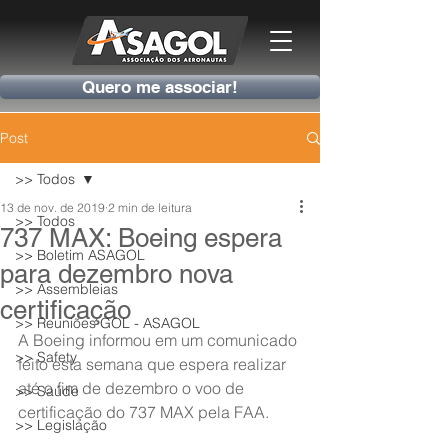
Quero me associar!
Post
>> Todos
13 de nov. de 2019
2 min de leitura
>> Todos
737 MAX: Boeing espera
>> Boletim ASAGOL
para dezembro nova
>> Assembleias
certificação
>> Reuniões GOL - ASAGOL
A Boeing informou em um comunicado 
>> Safety
feito esta semana que espera realizar 
até o fim de dezembro o voo de 
>> Saúde
certificação do 737 MAX pela FAA.
>> Legislação