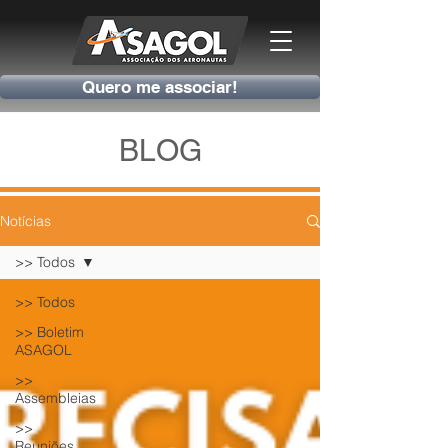
Quero me associar!
BLOG
Notícias
>> Todos
>> Todos
>> Boletim
ASAGOL
>>
Assembleias
>>
Reuniões