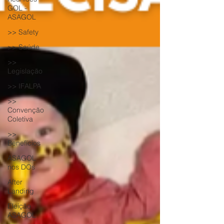
GOL -
ASAGOL
>> Safety
>> Saúde
>>
Legislação
>> IFALPA
>>
Convenção
Coletiva
>>
Benefícios
ASAGOL
nos DOs
After
Landing
Eleição
ASAGOL