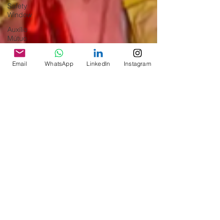
Safety
Window
Auxílio
Mútuo
Depoimentos
Email
WhatsApp
LinkedIn
Instagram
Amigo da
ASAGOL
Entrevista
Sorteio de
Vouchers
Workshop
ASAGOL
Mercado
Teste ICAO
Fadigômetro
Notícias
Memória