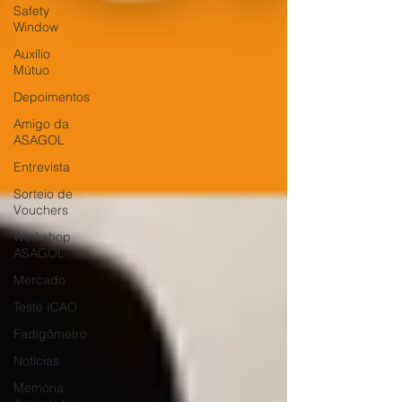
Safety
Window
Auxílio
Mútuo
Depoimentos
Amigo da
ASAGOL
Entrevista
Sorteio de
Vouchers
Workshop
ASAGOL
Mercado
Teste ICAO
Fadigômetro
Notícias
Memória