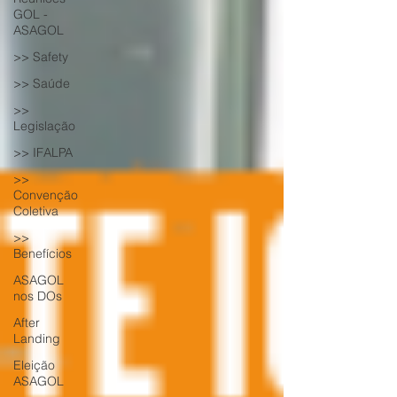
GOL -
ASAGOL
>> Safety
>> Saúde
>>
Legislação
>> IFALPA
>>
Convenção
Coletiva
>>
Benefícios
ASAGOL
nos DOs
After
Landing
Eleição
ASAGOL