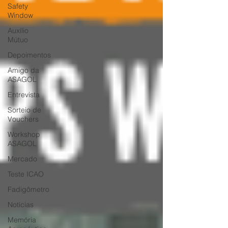
Safety
Window
Auxílio
Mútuo
Depoimentos
Amigo da
ASAGOL
Entrevista
Sorteio de
Vouchers
Workshop
ASAGOL
Mercado
Teste ICAO
Fadigômetro
Notícias
Memória