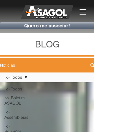
Quero me associar!
BLOG
Notícias
>> Todos
>> Todos
>> Boletim
ASAGOL
>>
Assembleias
>>
Reuniões