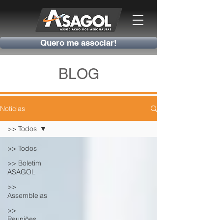
Quero me associar!
BLOG
Notícias
>> Todos
>> Todos
>> Boletim
ASAGOL
>>
Assembleias
>>
Reuniões