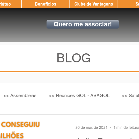
 Mútuo
Benefícios
Clube de Vantagens
S
Quero me associar!
BLOG
>> Assembleias
>> Reuniões GOL - ASAGOL
>> Safe
>> Convenção Coletiva
>> Benefícios
ASAGOL nos D
30 de mar. de 2021
1 min de leitur