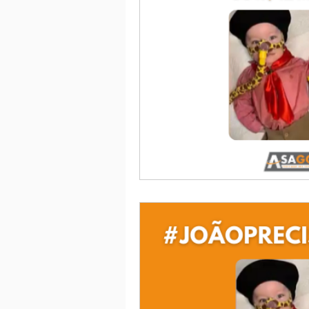
Eleição ASAGOL
Safety Wi
Sorteio de Vouchers
Worksh
Memória Aeronáutica