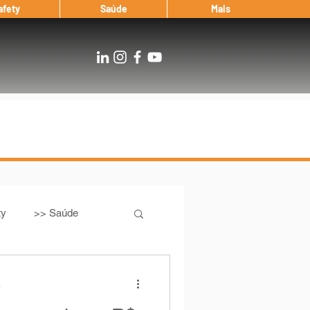
afety
Saúde
Mais
ty
>> Saúde
Os
After Landing
a