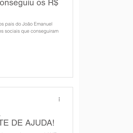
onseguiu os R$
Entrevista
, os pais do João Emanuel
Notícias
es sociais que conseguiram
A
E DE AJUDA!