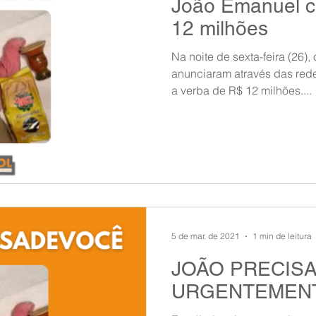
João Emanuel c
ndow
Auxílio Mútuo
Depoimentos
Amigo da ASAGOL
12 milhões
Na noite de sexta-feira (26)
op ASAGOL
Mercado
Teste ICAO
Fadigômetro
anunciaram através das red
a verba de R$ 12 milhões....
5 de mar. de 2021
1 min de leitura
JOÃO PRECIS
URGENTEMENT