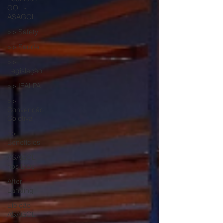
GOL -
ASAGOL
>> Safety
>> Saúde
>>
Legislação
>> IFALPA
>>
Convenção
Coletiva
>>
Benefícios
ASAGOL
nos DOs
After
Landing
Eleição
ASAGOL