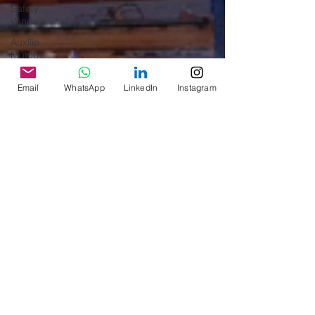
Safety
Window
Auxílio
Mútuo
Depoimentos
Email
WhatsApp
LinkedIn
Instagram
Amigo da
ASAGOL
Entrevista
Sorteio de
Vouchers
Workshop
ASAGOL
Mercado
Teste ICAO
Fadigômetro
Notícias
Memória