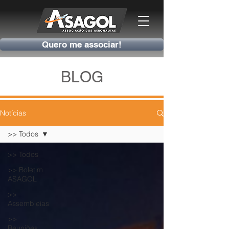
Quero me associar!
BLOG
Notícias
>> Todos
>> Todos
>> Boletim
ASAGOL
>>
Assembleias
>>
Reuniões