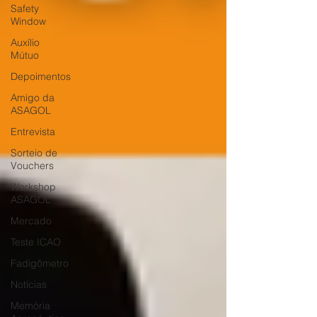
Safety
Window
Auxílio
Mútuo
Depoimentos
Amigo da
ASAGOL
Entrevista
Sorteio de
Vouchers
Workshop
ASAGOL
Mercado
Teste ICAO
Fadigômetro
Notícias
Memória