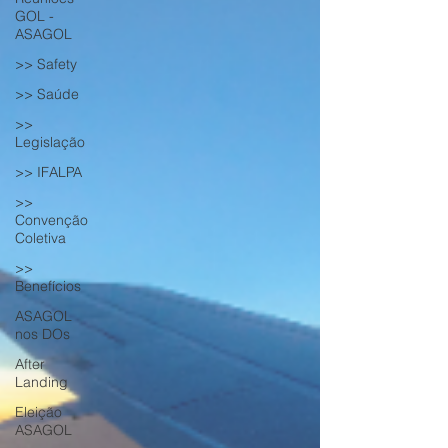
GOL -
ASAGOL
>> Safety
>> Saúde
>>
Legislação
>> IFALPA
>>
Convenção
Coletiva
>>
Benefícios
ASAGOL
nos DOs
After
Landing
Eleição
ASAGOL