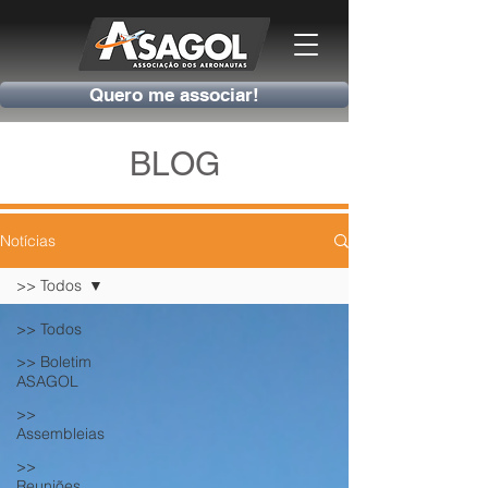
Quero me associar!
BLOG
Notícias
>> Todos
>> Todos
>> Boletim
ASAGOL
>>
Assembleias
>>
Reuniões