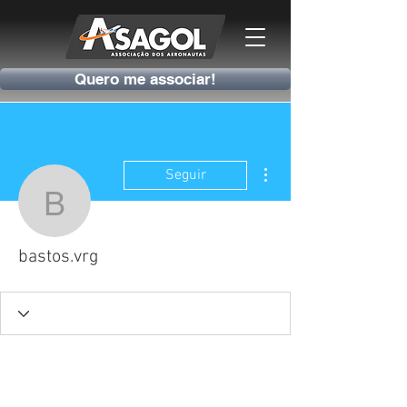
Quero me associar!
Mais ações
Seguir
bastos.vrg
bastos.vrg