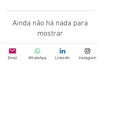
Ainda não há nada para
mostrar
Quando esse membro adicionar
informações sobre si mesmo, você as
Email
WhatsApp
LinkedIn
Instagram
verá aqui.
© 2025 - ASAGOL
Parceiros: