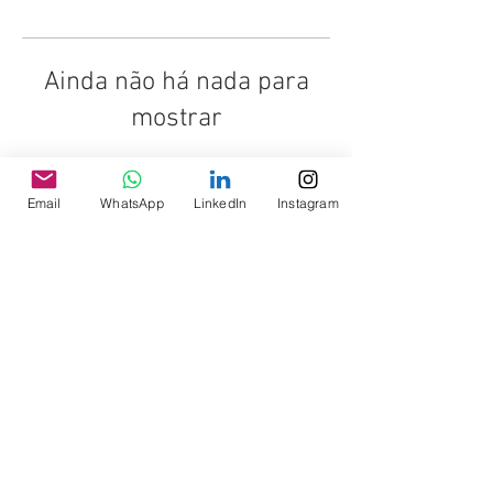
Ainda não há nada para
mostrar
Quando esse membro adicionar
informações sobre si mesmo, você as
Email
WhatsApp
LinkedIn
Instagram
verá aqui.
© 2025 - ASAGOL
Parceiros: