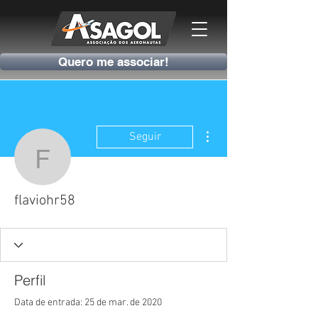
Quero me associar!
Mais ações
Seguir
flaviohr58
flaviohr58
Perfil
Data de entrada: 25 de mar. de 2020