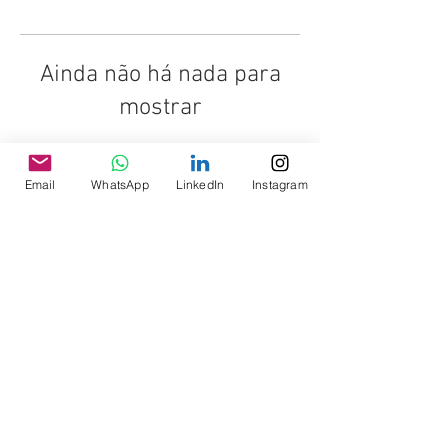
Ainda não há nada para
mostrar
Quando esse membro adicionar
informações sobre si mesmo, você as
Email
WhatsApp
LinkedIn
Instagram
verá aqui.
© 2025 - ASAGOL
Parceiros: