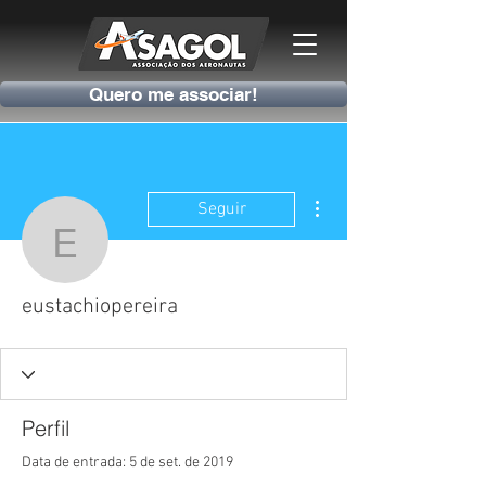
Quero me associar!
Mais ações
Seguir
eustachiopereira
eustachiopereira
Perfil
Data de entrada: 5 de set. de 2019