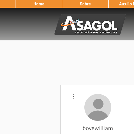
Home
Sobre
Auxílio
Mais ações
bovewilliam