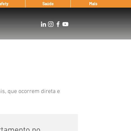
afety
Saúde
Mais
s, que ocorrem direta e
rtamento no