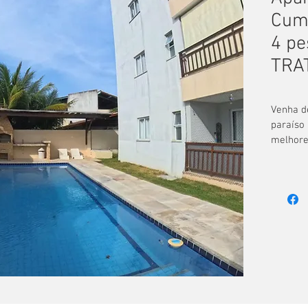
Cumb
4 pe
TRA
Venha d
paraíso 
melhores
localiza
kms do 
Alugo u
para até
quartos
com ar 
box de 
Na área
piscina