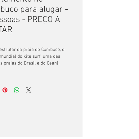
uco para alugar -
ssoas - PREÇO A
TAR
esfrutar da praia do Cumbuco, o 
mundial do kite surf, uma das 
 praias do Brasil e do Ceará, 
da no município de Caucaia a 47 
aeroporto de Fortaleza.
m apartamento para temporada 
 quatro pessoas,  com dois 
, sendo um com cama box queen 
condicionado e o outro com cama 
casal com ar condicionado.
 externa do condomínio, tem uma 
 para adultos com quiosques e 