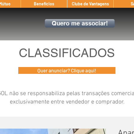
 Mútuo
Benefícios
Clube de Vantagens
S
Quero me associar!
CLASSIFICADOS
Quer anunciar? Clique aqui!
OL não se responsabiliza pelas transações comerciai
exclusivamente entre vendedor e comprador.
Apa