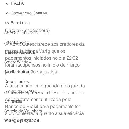
>> IFALPA
>> Convenção Coletiva
>> Benefícios
Caro(a) Associado(a),
ASAGOL nos DOs
After Landing
A ASAGOL esclarece aos credores da 
massa falida da Varig que os 
Eleição ASAGOL
pagamentos iniciados no dia 22/02 
Safety Window
foram suspensos no início de março 
por solicitação da justiça.
Auxílio Mútuo
Depoimentos
A suspensão foi requerida pelo juiz da 
Amigo da ASAGOL
1ª Vara Empresarial do Rio de Janeiro 
após a ferramenta utilizada pelo 
Entrevista
Banco do Brasil para pagamento ter 
Sorteio de Vouchers
sido contestada quanto à sua eficácia 
e segurança.
Workshop ASAGOL