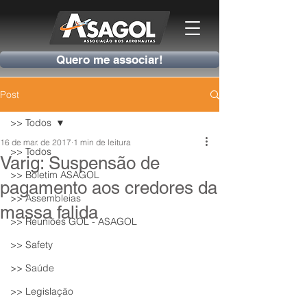
Quero me associar!
Post
>> Todos
16 de mar. de 2017
1 min de leitura
>> Todos
Varig: Suspensão de
>> Boletim ASAGOL
pagamento aos credores da
>> Assembleias
massa falida
>> Reuniões GOL - ASAGOL
>> Safety
>> Saúde
>> Legislação