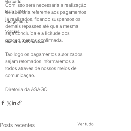
Mercado
Com isso será necessária a realização 
Teste ICAO
de auditoria referente aos pagamentos 
já realizados, ficando suspensos os 
Fadigômetro
demais repasses até que a mesma 
Notícias
seja concluída e a licitude dos 
procedimentos confirmada.
Memória Aeronáutica
Tão logo os pagamentos autorizados 
sejam retomados informaremos a 
todos através de nossos meios de 
comunicação.
Diretoria da ASAGOL
Ver tudo
Posts recentes