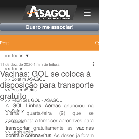
Quero me associar!
Post
>> Todos
11 de dez. de 2020
1 min de leitura
>> Todos
Vacinas: GOL se coloca à
>> Boletim ASAGOL
disposição para transporte
>> Assembleias
gratuito
>> Reuniões GOL - ASAGOL
A 
GOL Linhas Aéreas
 anunciou na 
>> Safety
última quarta-feira (9) que se 
compromete a fornecer aeronaves para 
>> Saúde
transportar
 gratuitamente as 
vacinas 
>> Legislação
contra o coronavírus
. As doses já foram 