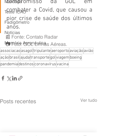
compromisso da GOL em 
Mercado
combater a Covid, que causou a 
Teste ICAO
pior crise de saúde dos últimos 
Fadigômetro
anos.
Notícias
📰 Fonte: Contato Radar
Memória Aeronáutica
📷 Foto: GOL Linhas Aéreas.
associacao
asagol
tripulante
aeroporto
aviação
avião
ação
brasil
ajuda
transporte
gol
viagem
boeing
pandemia
destinos
coronavírus
vacina
Ver tudo
Posts recentes