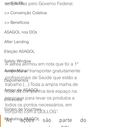
>> IFALPA
adquiridas pelo Governo Federal.
>> Convenção Coletiva
>> Benefícios
ASAGOL nos DOs
After Landing
Eleição ASAGOL
Safety Window
A aérea afirmou em nota que foi a 1ª 
empresa a “transportar gratuitamente 
Auxílio Mútuo
profissionais de Saúde que estão a 
Depoimentos
trabalho (...) Toda a ampla malha de 
Amigo da ASAGOL
voos da companhia terá espaço na 
aeronave para levar os produtos a 
Entrevista
todos os pontos necessários, em 
Sorteio de Vouchers
conjunto com a GOLLOG”.
Workshop ASAGOL
As ações são parte do 