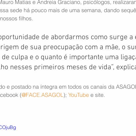
auro Matias e Andreia Graciano, psicólogos, realizar
ssa sede há pouco mais de uma semana, dando sequên
nossos filhos.
oportunidade de abordarmos como surge a 
origem de sua preocupação com a mãe, o su
 de culpa e o quanto é importante uma ligaçã
lho nesses primeiros meses de vida”, explic
ado e postado na íntegra em todos os canais da ASAGO
acebook (
@FACE.ASAGOL
); 
YouTube
 e site. 
sCOjuBg