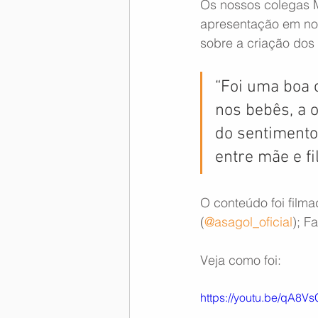
Os nossos colegas M
apresentação em no
Memória Aeronáutica
sobre a criação dos 
“Foi uma boa 
nos bebês, a 
do sentimento
entre mãe e fi
O conteúdo foi film
(
@asagol_oficial
); F
Veja como foi:
https://youtu.be/qA8V