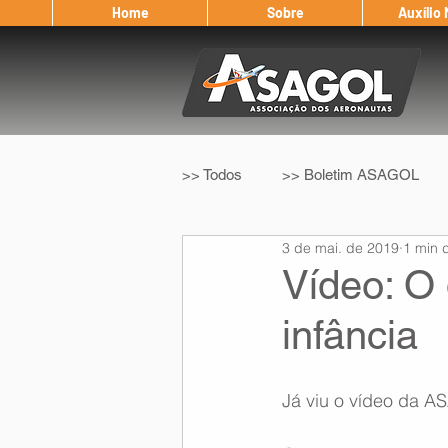
Home
Sobre
Auxílio
>> Todos
>> Boletim ASAGOL
3 de mai. de 2019
1 min d
>> Legislação
>> IFALPA
Vídeo: O
infância
Eleição ASAGOL
Safety Wi
Já viu o vídeo da A
Sorteio de Vouchers
Worksh