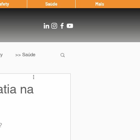
afety
Saúde
Mais
ty
>> Saúde
Os
After Landing
tia na
Entrevista
?
Notícias