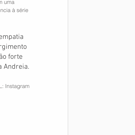
am uma 
cia à série 
empatia 
rgimento 
o forte 
a Andreia.
L: Instagram 