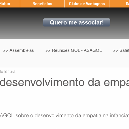
 Mútuo
Benefícios
Clube de Vantagens
S
Quero me associar!
>> Assembleias
>> Reuniões GOL - ASAGOL
>> Safe
e leitura
>> Convenção Coletiva
>> Benefícios
ASAGOL nos D
 desenvolvimento da empa
ndow
Auxílio Mútuo
Depoimentos
Amigo da ASAGOL
SAGOL sobre o desenvolvimento da empatia na infância
op ASAGOL
Mercado
Teste ICAO
Fadigômetro