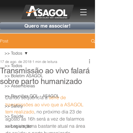
Quero me associar!
Post
>> Todos
17 de ago. de 2018
1 min de leitura
>> Todos
Transmissão ao vivo falará
>> Boletim ASAGOL
sobre parto humanizado
>> Assembleias
>> Reuniões GOL - ASAGOL
Dando sequência à 
série de 
transmissões ao vivo que a ASAGOL 
>> Safety
tem realizado
, no próximo dia 23 de 
>> Saúde
agosto às 16h será a vez de falarmos 
sobre um tema bastante atual na área 
>> Legislação