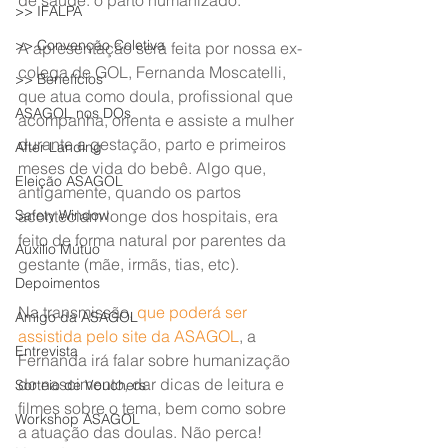
de saúde: o parto humanizado.
>> IFALPA
>> Convenção Coletiva
A apresentação será feita por nossa ex-
colega de GOL, Fernanda Moscatelli, 
>> Benefícios
que atua como doula, profissional que 
ASAGOL nos DOs
acompanha, orienta e assiste a mulher 
durante a gestação, parto e primeiros 
After Landing
meses de vida do bebê. Algo que, 
Eleição ASAGOL
antigamente, quando os partos 
Safety Window
aconteciam longe dos hospitais, era 
feito de forma natural por parentes da 
Auxílio Mútuo
gestante (mãe, irmãs, tias, etc).
Depoimentos
Na transmissão, 
que poderá ser 
Amigo da ASAGOL
assistida pelo site da ASAGOL
, a 
Entrevista
Fernanda irá falar sobre humanização 
do nascimento, dar dicas de leitura e 
Sorteio de Vouchers
filmes sobre o tema, bem como sobre 
Workshop ASAGOL
a atuação das doulas. Não perca!