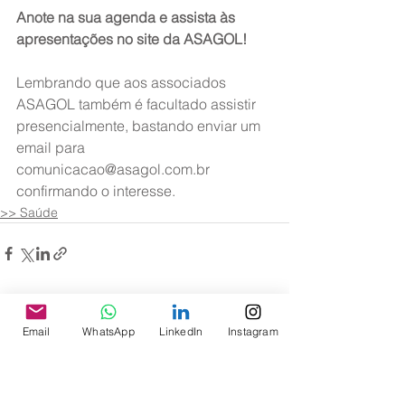
Anote na sua agenda e assista às 
apresentações no site da ASAGOL!
Lembrando que aos associados 
ASAGOL também é facultado assistir 
presencialmente, bastando enviar um 
email para 
comunicacao@asagol.com.br 
confirmando o interesse.
>> Saúde
Ver tudo
Posts recentes
Email
WhatsApp
LinkedIn
Instagram