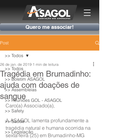
Quero me associar!
Post
>> Todos
26 de jan. de 2019
1 min de leitura
>> Todos
Tragédia em Brumadinho:
>> Boletim ASAGOL
ajuda com doações de
>> Assembleias
sangue
>> Reuniões GOL - ASAGOL
Caro(a) Associado(a),
>> Safety
A ASAGOL lamenta profundamente a 
>> Saúde
tragédia natural e humana ocorrida na 
>> Legislação
sexta-feira (25) em Brumadinho-MG 