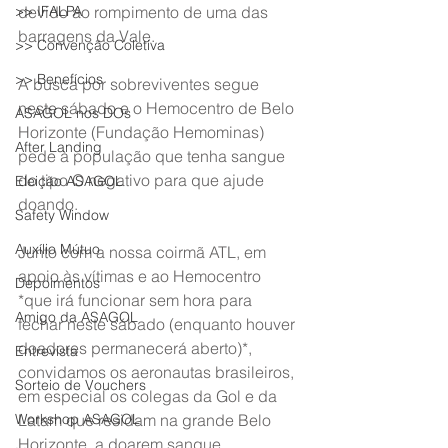
>> IFALPA
devido ao rompimento de uma das 
barragens da Vale.
>> Convenção Coletiva
>> Benefícios
A busca por sobreviventes segue 
neste sábado e o Hemocentro de Belo 
ASAGOL nos DOs
Horizonte (Fundação Hemominas) 
After Landing
pede à população que tenha sangue 
do tipo O negativo para que ajude 
Eleição ASAGOL
doando.
Safety Window
Auxílio Mútuo
Junto com a nossa coirmã ATL, em 
apoio às vítimas e ao Hemocentro 
Depoimentos
*que irá funcionar sem hora para 
Amigo da ASAGOL
fechar neste sábado (enquanto houver 
doadores permanecerá aberto)*, 
Entrevista
convidamos os aeronautas brasileiros, 
Sorteio de Vouchers
em especial os colegas da Gol e da 
Workshop ASAGOL
Latam que residam na grande Belo 
Horizonte, a doarem sangue.