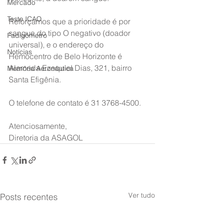
Mercado
Teste ICAO
Reforçamos que a prioridade é por 
sangue do tipo O negativo (doador 
Fadigômetro
universal), e o endereço do 
Notícias
Hemocentro de Belo Horizonte é 
Alameda Ezequiel Dias, 321, bairro 
Memória Aeronáutica
Santa Efigênia.
O telefone de contato é 31 3768-4500.
Atenciosamente,
Diretoria da ASAGOL
Ver tudo
Posts recentes