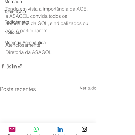
Mercado
Tendo em vista a importância da AGE, 
Teste ICAO
a ASAGOL convida todos os 
Fadigômetro
aeronautas da GOL, sindicalizados ou 
não, a participarem.
Notícias
Memória Aeronáutica
Atenciosamente,
Diretoria da ASAGOL
Ver tudo
Posts recentes