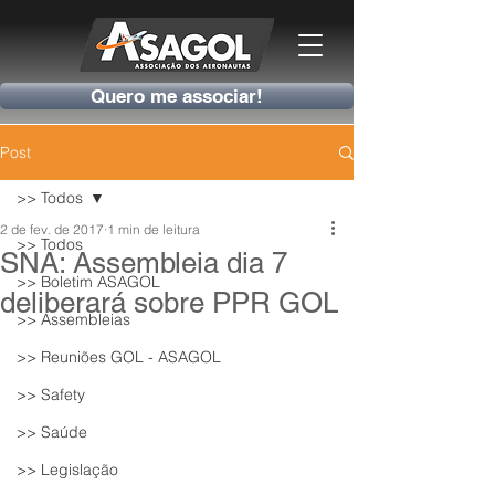
Quero me associar!
Post
>> Todos
2 de fev. de 2017
1 min de leitura
>> Todos
SNA: Assembleia dia 7
>> Boletim ASAGOL
deliberará sobre PPR GOL
>> Assembleias
>> Reuniões GOL - ASAGOL
>> Safety
>> Saúde
>> Legislação