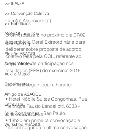
>> IFALPA
>> Convenção Coletiva
Caro(a) Associado(a),
>> Benefícios
ASAGOL nos DOs
O SNA realizará no próximo dia 07/02 
Assembleia Geral Extraordinária para 
After Landing
deliberar sobre proposta de acordo 
Eleição ASAGOL
coletivo feita pela GOL, referente ao 
pagamento de participação nos 
Safety Window
resultados (PPR) do exercício 2016.
Auxílio Mútuo
Depoimentos
Confira a seguir local e horário:
Amigo da ASAGOL
• Hotel Nóbile Suites Congonhas, Rua 
Entrevista
Henrique Fausto Lancellotti, 6333 - 
Vila Congonhas - São Paulo.
Sorteio de Vouchers
• 13h30 em primeira convocação e 
Workshop ASAGOL
14h em segunda e última convocação.