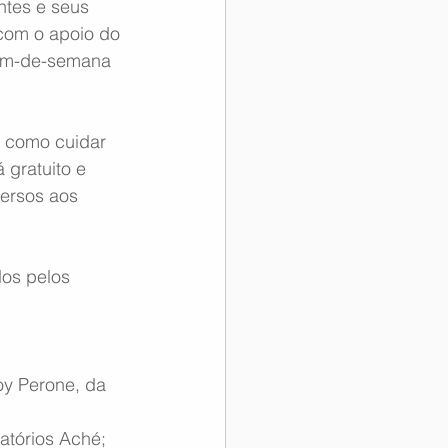
ntes e seus 
com o apoio do 
fim-de-semana 
 como cuidar 
 gratuito e 
versos aos 
dos pelos 
oy Perone, da 
atórios Aché;