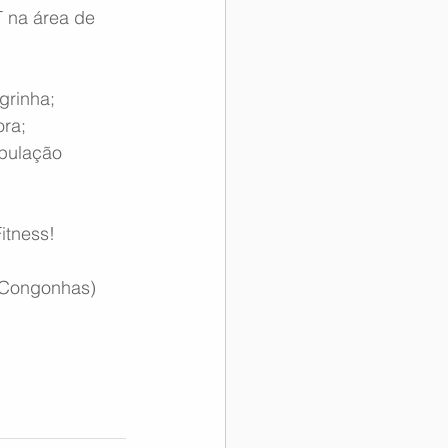
T na área de 
grinha;
ora;
pulação 
itness!
e Congonhas)