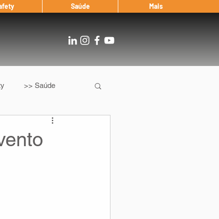
afety
Saúde
Mais
ty
>> Saúde
Os
After Landing
vento
Entrevista
Notícias