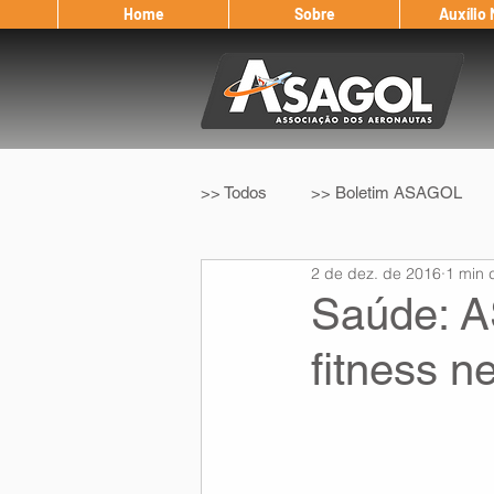
Home
Sobre
Auxílio
>> Todos
>> Boletim ASAGOL
2 de dez. de 2016
1 min d
>> Legislação
>> IFALPA
Saúde: A
fitness n
Eleição ASAGOL
Safety Wi
Sorteio de Vouchers
Worksh