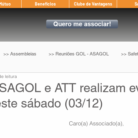
 Mútuo
Benefícios
Clube de Vantagens
S
Quero me associar!
>> Assembleias
>> Reuniões GOL - ASAGOL
>> Safe
e leitura
>> Convenção Coletiva
>> Benefícios
ASAGOL nos D
SAGOL e ATT realizam e
este sábado (03/12)
ndow
Auxílio Mútuo
Depoimentos
Amigo da ASAGOL
Caro(a) Associado(a),
op ASAGOL
Mercado
Teste ICAO
Fadigômetro