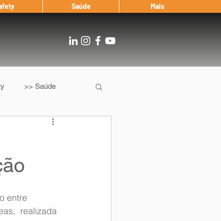
afety
Saúde
Mais
ty
>> Saúde
Os
After Landing
ção
Entrevista
o entre 
Notícias
as,  realizada 