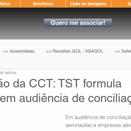
 Mútuo
Benefícios
Clube de Vantagens
S
Quero me associar!
>> Assembleias
>> Reuniões GOL - ASAGOL
>> Safe
de leitura
>> Convenção Coletiva
>> Benefícios
ASAGOL nos D
o da CCT: TST formula
em audiência de concilia
ndow
Auxílio Mútuo
Depoimentos
Amigo da ASAGOL
Em audiência de conciliaçã
op ASAGOL
Mercado
Teste ICAO
Fadigômetro
aeronautas e empresas aére