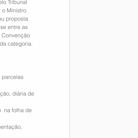
elo Tribunal 
 o Ministro 
ou proposta 
se entre as 
a Convenção  
da categoria.
 parcelas 
ção, diária de 
  na folha de 
entação,  