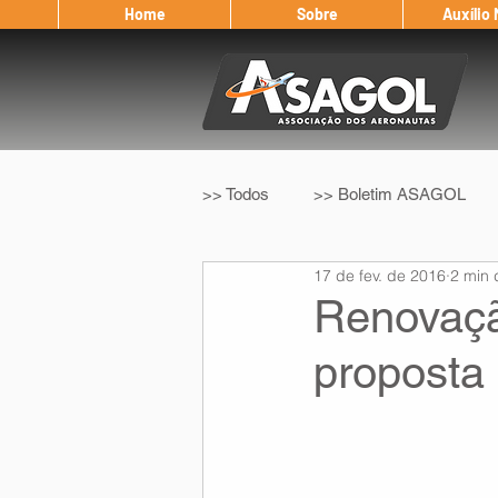
Home
Sobre
Auxílio
>> Todos
>> Boletim ASAGOL
17 de fev. de 2016
2 min 
>> Legislação
>> IFALPA
Renovaçã
proposta 
Eleição ASAGOL
Safety Wi
Sorteio de Vouchers
Worksh