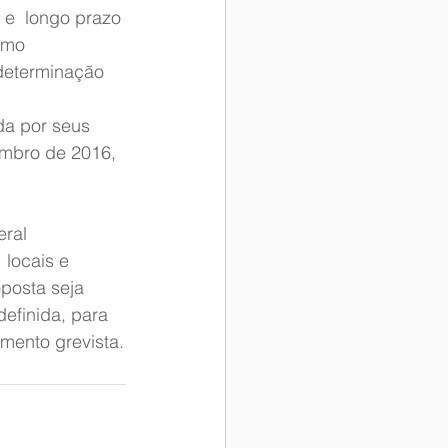
e  longo prazo 
omo 
determinação 
da por seus 
embro de 2016, 
ral  
  locais e 
posta seja 
efinida, para 
mento grevista.