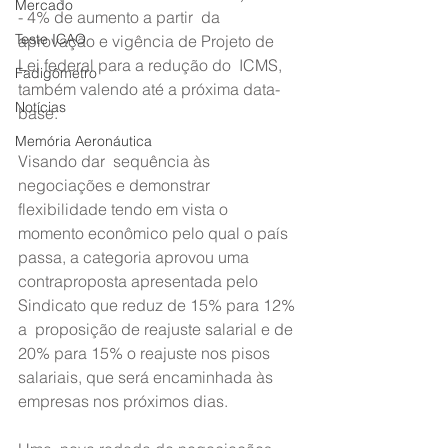
Mercado
- 4% de aumento a partir  da 
Teste ICAO
aprovação e vigência de Projeto de 
Lei federal para a redução do  ICMS, 
Fadigômetro
também valendo até a próxima data-
Notícias
base.
Memória Aeronáutica
Visando dar  sequência às 
negociações e demonstrar 
flexibilidade tendo em vista o  
momento econômico pelo qual o país 
passa, a categoria aprovou uma  
contraproposta apresentada pelo 
Sindicato que reduz de 15% para 12% 
a  proposição de reajuste salarial e de 
20% para 15% o reajuste nos pisos  
salariais, que será encaminhada às 
empresas nos próximos dias.