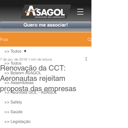
Quero me associar!
Post
>> Todos
7 de jan. de 2016
1 min de leitura
>> Todos
Renovação da CCT:
>> Boletim ASAGOL
Aeronautas rejeitam
>> Assembleias
proposta das empresas
>> Reuniões GOL - ASAGOL
>> Safety
>> Saúde
>> Legislação