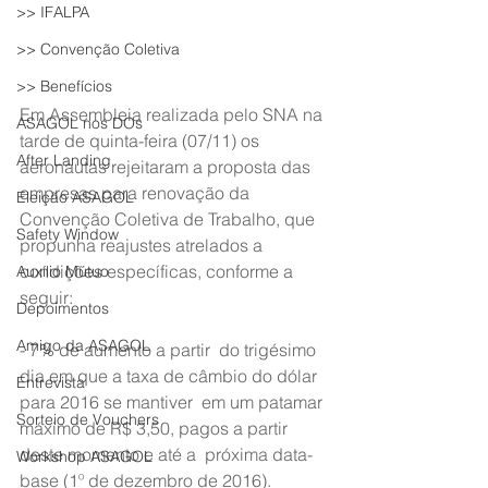
>> IFALPA
>> Convenção Coletiva
>> Benefícios
Em Assembleia realizada pelo SNA na 
ASAGOL nos DOs
tarde de quinta-feira (07/11) os  
After Landing
aeronautas rejeitaram a proposta das 
empresas para renovação da  
Eleição ASAGOL
Convenção Coletiva de Trabalho, que 
Safety Window
propunha reajustes atrelados a  
condições específicas, conforme a 
Auxílio Mútuo
seguir:
Depoimentos
Amigo da ASAGOL
- 7% de aumento a partir  do trigésimo 
dia em que a taxa de câmbio do dólar 
Entrevista
para 2016 se mantiver  em um patamar 
Sorteio de Vouchers
máximo de R$ 3,50, pagos a partir 
deste momento e até a  próxima data-
Workshop ASAGOL
base (1º de dezembro de 2016).