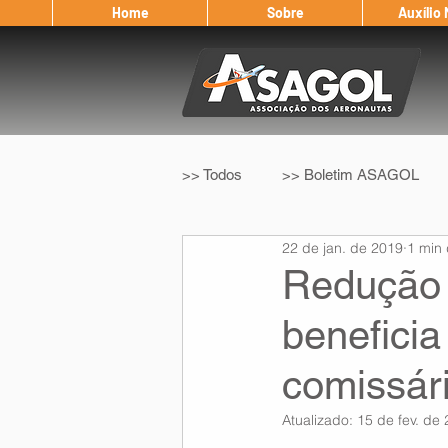
Home
Sobre
Auxílio
>> Todos
>> Boletim ASAGOL
22 de jan. de 2019
1 min 
>> Legislação
>> IFALPA
Redução
beneficia
Eleição ASAGOL
Safety Wi
comissár
Sorteio de Vouchers
Worksh
Atualizado:
15 de fev. de