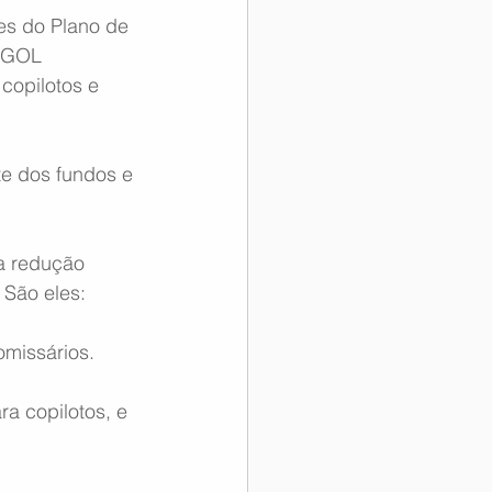
s do Plano de 
AGOL 
opilotos e 
e dos fundos e 
a redução 
 São eles:
omissários.
 copilotos, e 