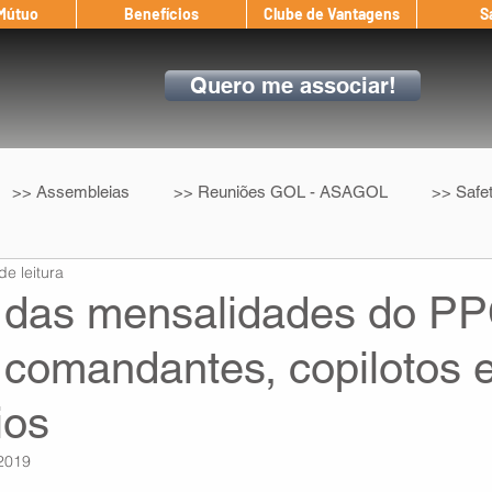
 Mútuo
Benefícios
Clube de Vantagens
S
Quero me associar!
>> Assembleias
>> Reuniões GOL - ASAGOL
>> Safe
de leitura
>> Convenção Coletiva
>> Benefícios
ASAGOL nos D
 das mensalidades do P
 comandantes, copilotos 
ndow
Auxílio Mútuo
Depoimentos
Amigo da ASAGOL
ios
op ASAGOL
Mercado
Teste ICAO
Fadigômetro
 2019