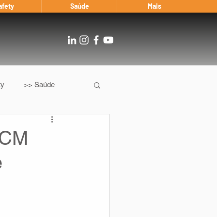
afety
Saúde
Mais
ty
>> Saúde
Os
After Landing
PCM
e
Entrevista
Notícias