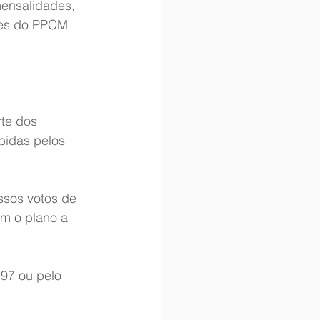
mensalidades, 
res do PPCM 
te dos 
bidas pelos 
ssos votos de 
m o plano a 
97 ou pelo 