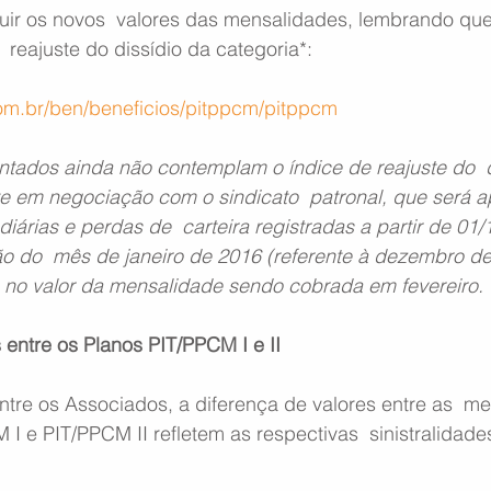
eguir os novos  valores das mensalidades, lembrando q
  reajuste do dissídio da categoria*:
om.br/ben/beneficios/pitppcm/pitppcm
ntados ainda não contemplam o índice de reajuste do  d
te em negociação com o sindicato  patronal, que será a
diárias e perdas de  carteira registradas a partir de 01
 do  mês de janeiro de 2016 (referente à dezembro de
te no valor da mensalidade sendo cobrada em fevereiro.
 entre os Planos PIT/PPCM I e II
ntre os Associados, a diferença de valores entre as  m
I e PIT/PPCM II refletem as respectivas  sinistralidade