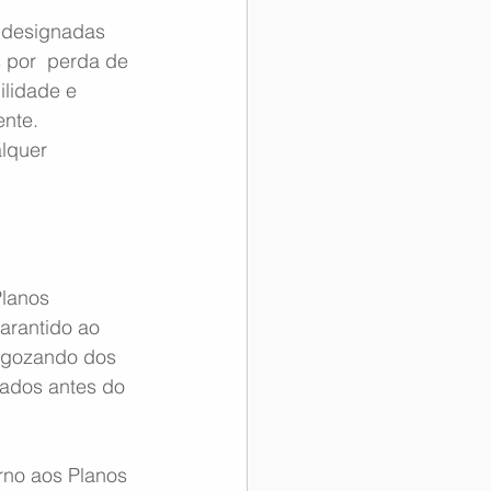
 designadas 
 por  perda de 
ilidade e 
ente.
lquer 
lanos 
arantido ao 
 gozando dos 
tados antes do 
rno aos Planos 