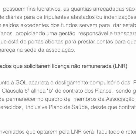
 possuem fins lucrativos, as quantias arrecadadas são
 diárias para os tripulantes afastados ou indenizações
Os saldos excedentes dos fundos servem para  dar estab
planos, propiciando uma gestão  responsável e transpar
e está de portas abertas para prestar contas para qua
areça na sede da associação.
ados que solicitarem licença não remunerada (LNR)
unto à GOL acarreta o desligamento compulsório dos  P
láusula 6ª alínea "b" do contrato dos Planos,  sendo g
o de permanecer no quadro de  membros da Associação
ferecidos,  inclusive Plano de Saúde, desde que contra
onveniados que optarem pela LNR será  facultado o reto