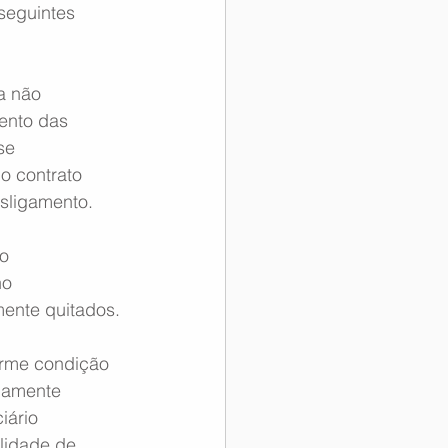
seguintes 
a não  
ento das 
se 
no contrato 
sligamento.
o  
no 
mente quitados.
orme condição 
damente 
iário  
ilidade de 