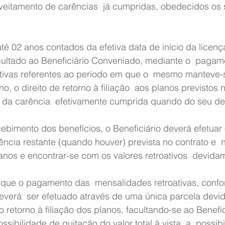
itamento de carências  já cumpridas, obedecidos os 
até 02 anos contados da efetiva data de início da licenç
ultado ao Beneficiário Conveniado, mediante o  pagam
tivas referentes ao período em que o  mesmo manteve-
, o direito de retorno à filiação  aos planos previstos 
da carência  efetivamente cumprida quando do seu de
ecebimento dos benefícios, o Beneficiário deverá efetuar 
ncia restante (quando houver) prevista no contrato e  
nos e encontrar-se com os valores retroativos  devida
 que o pagamento das  mensalidades retroativas, conf
deverá  ser efetuado através de uma única parcela devi
o retorno à filiação dos planos, facultando-se ao Benefic
sibilidade de quitação do valor total à vista, a  possib