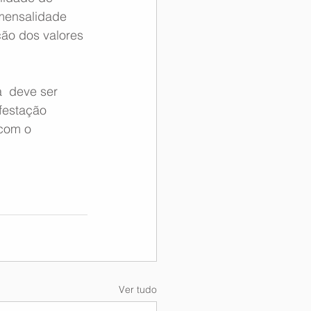
mensalidade 
ção dos valores 
  deve ser 
festação 
 com o 
Ver tudo