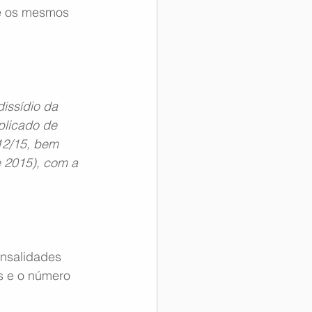
ue os mesmos 
issídio da 
plicado de 
/12/15, bem 
 2015), com a 
ensalidades 
s e o número 