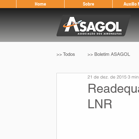
Home
Sobre
Auxílio
>> Todos
>> Boletim ASAGOL
21 de dez. de 2015
3 min
>> Legislação
>> IFALPA
Readequa
LNR
Eleição ASAGOL
Safety Wi
Sorteio de Vouchers
Worksh