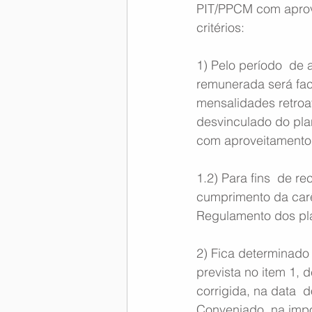
PIT/PPCM com aprove
critérios:
1) Pelo período  de 
remunerada será fac
mensalidades retroa
desvinculado do plano
com aproveitamento 
1.2) Para fins  de r
cumprimento da carê
Regulamento dos pla
2) Fica determinado
prevista no item 1, 
corrigida, na data  d
Conveniado, na impos