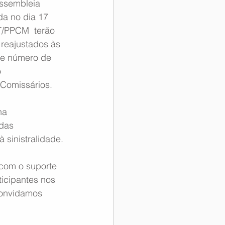
ssembleia  
da no dia 17 
T/PPCM  terão 
 reajustados às 
s e número de 
 
 Comissários.
na 
das 
 sinistralidade.
 com o suporte 
icipantes nos 
convidamos 