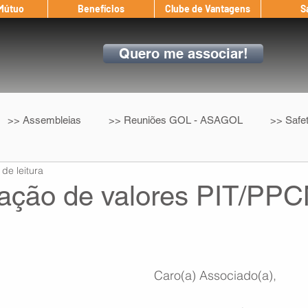
 Mútuo
Benefícios
Clube de Vantagens
S
Quero me associar!
>> Assembleias
>> Reuniões GOL - ASAGOL
>> Safe
 de leitura
>> Convenção Coletiva
>> Benefícios
ASAGOL nos D
ção de valores PIT/PPC
ndow
Auxílio Mútuo
Depoimentos
Amigo da ASAGOL
Caro(a) Associado(a),
op ASAGOL
Mercado
Teste ICAO
Fadigômetro