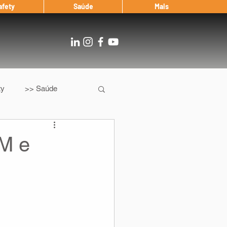
afety
Saúde
Mais
ty
>> Saúde
Os
After Landing
M e
Entrevista
Notícias