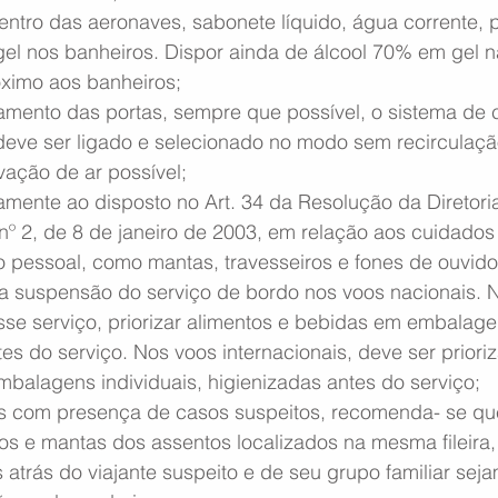
dentro das aeronaves, sabonete líquido, água corrente, p
el nos banheiros. Dispor ainda de álcool 70% em gel n
ximo aos banheiros;
hamento das portas, sempre que possível, o sistema de 
eve ser ligado e selecionado no modo sem recirculação
ação de ar possível;
amente ao disposto no Art. 34 da Resolução da Diretori
º 2, de 8 de janeiro de 2003, em relação aos cuidados
o pessoal, como mantas, travesseiros e fones de ouvido
 suspensão do serviço de bordo nos voos nacionais. 
e serviço, priorizar alimentos e bebidas em embalagen
es do serviço. Nos voos internacionais, deve ser priori
balagens individuais, higienizadas antes do serviço;
 com presença de casos suspeitos, recomenda- se que
s e mantas dos assentos localizados na mesma fileira, 2
ras atrás do viajante suspeito e de seu grupo familiar sej