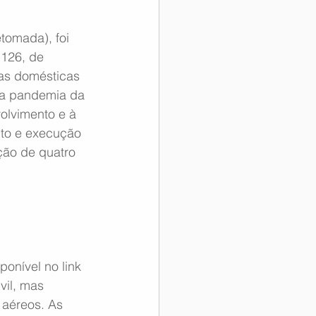
omada), foi 
1126, de 
as domésticas 
 da pandemia da 
olvimento e à 
nto e execução 
ção de quatro 
onível no link 
il, mas 
aéreos. As 