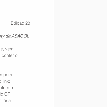
Edição 28
afety da ASAGOL
e, vem 
 conter o 
s para 
link: 
onforme 
do GT 
tária – 