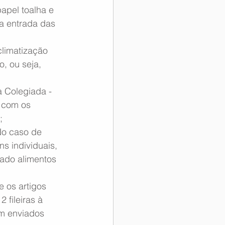
apel toalha e 
a entrada das 
climatização 
, ou seja, 
a Colegiada - 
 com os 
;
No caso de 
s individuais, 
zado alimentos 
 os artigos 
 fileiras à 
am enviados 