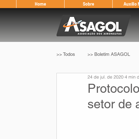
Home
Sobre
Auxílio
>> Todos
>> Boletim ASAGOL
24 de jul. de 2020
4 min d
>> Legislação
>> IFALPA
Protocolo
setor de
Eleição ASAGOL
Safety Wi
Sorteio de Vouchers
Worksh