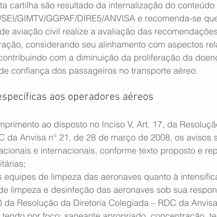
 cartilha são resultado da internalização do conteúdo
0/SEI/GIMTV/GGPAF/DIRE5/ANVISA e recomenda-se qu
e aviação civil realize a avaliação das recomendações 
ração, considerando seu alinhamento com aspectos rela
 contribuindo com a diminuição da proliferação da doen
de confiança dos passageiros no transporte aéreo.
pecíficas aos operadores aéreos
primento ao disposto no Inciso V, Art. 17, da Resolução
 da Anvisa n° 21, de 28 de março de 2008, os avisos 
acionais e internacionais, conforme texto proposto e re
tárias;
s equipes de limpeza das aeronaves quanto à intensifi
e limpeza e desinfeção das aeronaves sob sua respons
0 da Resolução da Diretoria Colegiada – RDC da Anvisa 
, tendo por foco: saneante apropriado, concentração, t