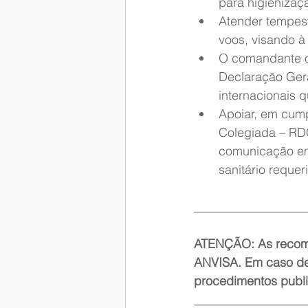
para higienizaç
Atender tempesti
voos, visando à
O comandante o
Declaração Gera
internacionais q
Apoiar, em cump
Colegiada – RDC
comunicação em
sanitário reque
__________________
ATENÇÃO: As recome
ANVISA. Em caso de 
procedimentos publ
__________________