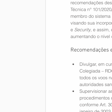
recomendações desta
Técnica n° 101/202
membro do sistema d
visando sua incorpo
e 
Security
, e assim,
aumentando o nível 
Recomendações es
Divulgar, em cum
Colegiada – RDC
todos os voos n
autoridades sani
Supervisionar a
procedimentos d
conforme Art. 3
janeiro de 2003