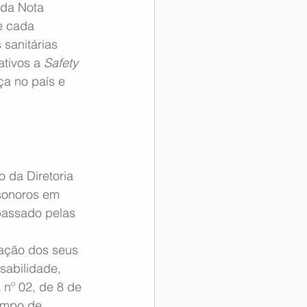
 da Nota 
e cada 
sanitárias 
tivos a 
Safety
ça no país e 
 da Diretoria 
sonoros em 
passado pelas 
cação dos seus 
abilidade, 
nº 02, de 8 de 
empo de 