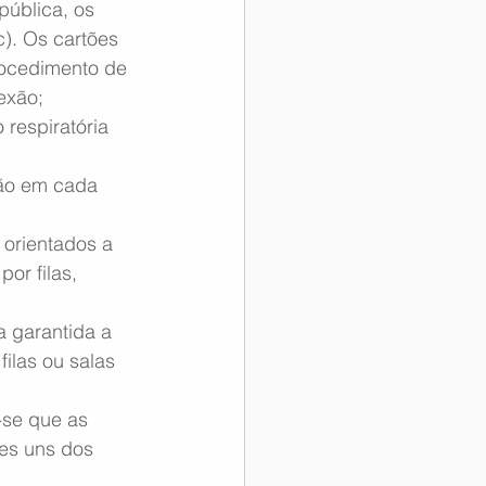
ública, os 
). Os cartões 
ocedimento de 
exão;
respiratória 
ão em cada 
orientados a 
r filas, 
 garantida a 
ilas ou salas 
se que as 
es uns dos 