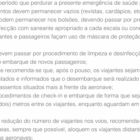
período que perdurar a presente emergência de saúde p
ntos devem permanecer vazios (revistas, cardápios, etc
odem permanecer nos bolsões, devendo passar por pr
nfecção com saneante apropriado a cada escala ou con
ulantes e passageiros façam uso de máscara de proteção 
evem passar por procedimento de limpeza e desinfecç
do embarque de novos passageiros;
 recomenda-se que, após o pouso, os viajantes sejam 
ados e informados que o desembarque será realizado po
 assentos situados mais à frente da aeronave;
ocedimentos de check-in e embarque de forma que seja
dois) metros entre os viajantes, enquanto aguardam em f
 redução do número de viajantes nos voos, recomenda-
as, sempre que possível, aloquem os viajantes distant
as aeronaves;