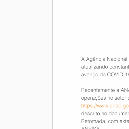
Memória Aeronáutica
A Agência Nacional
atualizando constan
avanço do COVID-1
Recentemente a ANAC 
operações no setor d
https://www.anac.go
descrito no docume
Retomada, com exten
ANVISA.