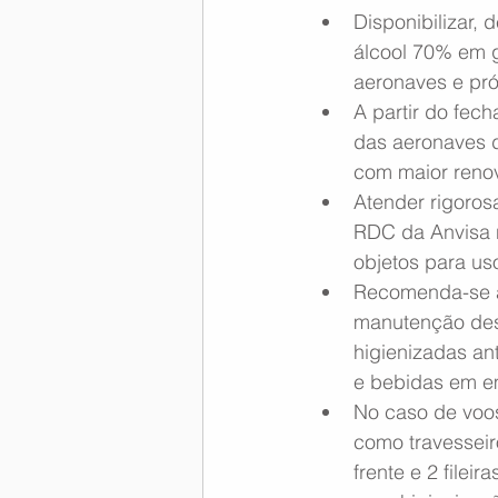
Disponibilizar, 
álcool 70% em g
aeronaves e pró
A partir do fec
das aeronaves d
com maior renov
Atender rigoros
RDC da Anvisa n
objetos para us
Recomenda-se a
manutenção dess
higienizadas ant
e bebidas em em
No caso de voos
como travesseiro
frente e 2 filei