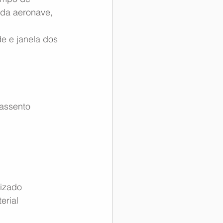
 da aeronave, 
e e janela dos 
 assento 
izado 
rial 