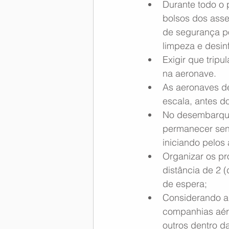
Durante todo o 
bolsos dos asse
de segurança p
limpeza e desi
Exigir que trip
na aeronave.
As aeronaves d
escala, antes 
No desembarque
permanecer sent
iniciando pelos
Organizar os pr
distância de 2 (
de espera;
Considerando a
companhias aére
outros dentro d