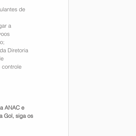
ulantes de 
ar a 
voos 
o;
da Diretoria 
e 
controle 
da ANAC e 
 Gol, siga os 